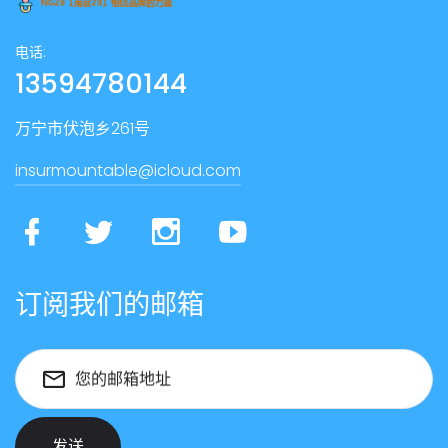
电话:
13594780144
万宁市伏泡乡261号
insurmountable@icloud.com
订阅我们的邮箱
您的邮箱地址
发送