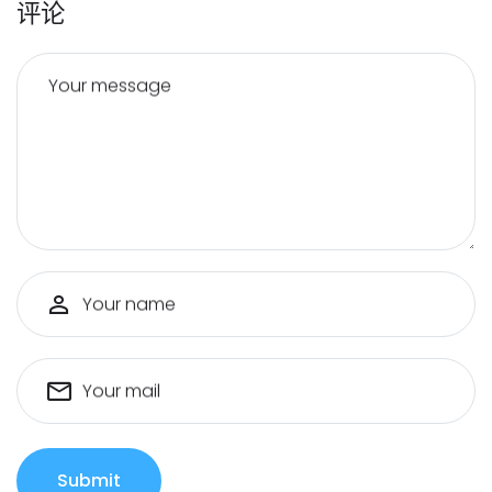
评论
Your message
Your name
Your mail
Submit