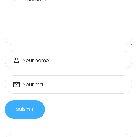
Your name
Your mail
Submit