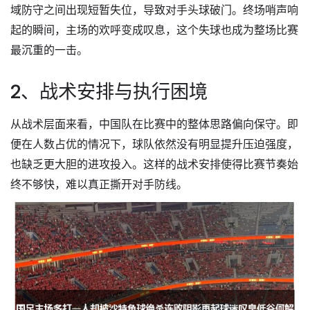
域防守之间出现短暂失位，导致对手头球破门。终场哨声响
起的瞬间，主场的欢呼变成叹息，这个失球也成为整场比赛
最沉重的一击。
2、战术安排与执行困境
从战术层面来看，中国队在比赛中的整体思路偏向保守。即
便在人数占优的情况下，球队依然没有明显提升压迫强度，
也缺乏更大胆的进攻投入。这样的战术安排使得比赛节奏始
终不够快，难以真正撕开对手防线。