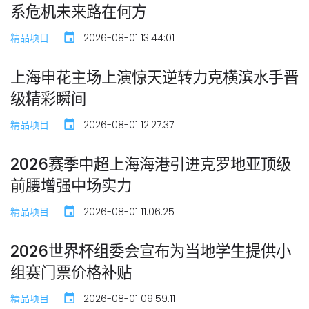
系危机未来路在何方
精品项目
2026-08-01 13:44:01
上海申花主场上演惊天逆转力克横滨水手晋
级精彩瞬间
精品项目
2026-08-01 12:27:37
2026赛季中超上海海港引进克罗地亚顶级
前腰增强中场实力
精品项目
2026-08-01 11:06:25
2026世界杯组委会宣布为当地学生提供小
组赛门票价格补贴
精品项目
2026-08-01 09:59:11