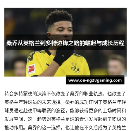
转会多特蒙德的决策不仅改变了桑乔的职业轨迹，也改变了
英格兰年轻球员的未来选择。桑乔的成功证明了英格兰年轻
球员通过赴德甲等联赛的途径，能够获得更多的上场时间和
发展空间，这一趋势对英格兰足球的青训发展起到了积极的
推动作用。桑乔的这一选择，也让他在不久后成为了英格兰