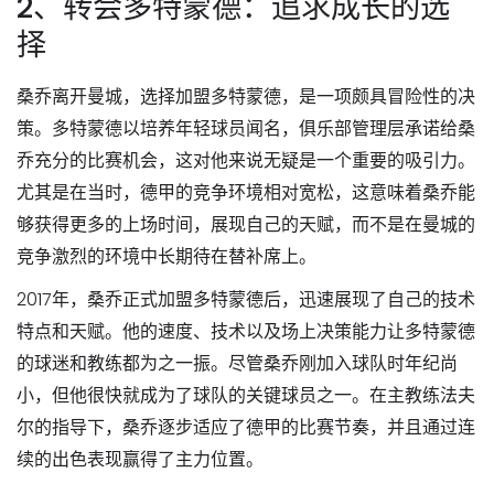
2、转会多特蒙德：追求成长的选
择
桑乔离开曼城，选择加盟多特蒙德，是一项颇具冒险性的决
策。多特蒙德以培养年轻球员闻名，俱乐部管理层承诺给桑
乔充分的比赛机会，这对他来说无疑是一个重要的吸引力。
尤其是在当时，德甲的竞争环境相对宽松，这意味着桑乔能
够获得更多的上场时间，展现自己的天赋，而不是在曼城的
竞争激烈的环境中长期待在替补席上。
2017年，桑乔正式加盟多特蒙德后，迅速展现了自己的技术
特点和天赋。他的速度、技术以及场上决策能力让多特蒙德
的球迷和教练都为之一振。尽管桑乔刚加入球队时年纪尚
小，但他很快就成为了球队的关键球员之一。在主教练法夫
尔的指导下，桑乔逐步适应了德甲的比赛节奏，并且通过连
续的出色表现赢得了主力位置。