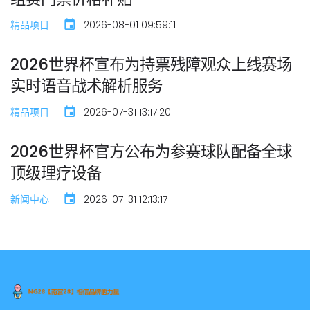
精品项目
2026-08-01 09:59:11
2026世界杯宣布为持票残障观众上线赛场
实时语音战术解析服务
精品项目
2026-07-31 13:17:20
2026世界杯官方公布为参赛球队配备全球
顶级理疗设备
新闻中心
2026-07-31 12:13:17