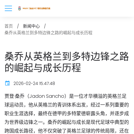
首页
新闻中心
桑乔从英格兰到多特边锋之路的崛起与成长历程
桑乔从英格兰到多特边锋之路
的崛起与成长历程
2026-02-24 15:47:48
贾登·桑乔（Jadon Sancho）是一位才华横溢的英格兰足
球运动员，他从英格兰的青训体系出发，经过一系列重要的
职业生涯选择，最终在德甲的多特蒙德崭露头角，并逐步成
为世界级边锋之一。桑乔的崛起与成长是现代足球中典型的
跨国成长路径，他不仅突破了英格兰足球的传统局限，还在