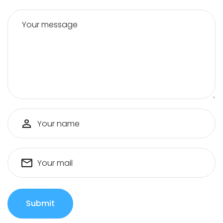
Your message
Your name
Your mail
Submit