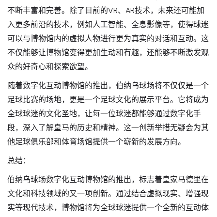
不断丰富和完善。除了目前的VR、AR技术，未来还可能加
入更多前沿的技术，例如人工智能、全息影像等，使得球迷
可以与博物馆内的虚拟人物进行更为真实的对话和互动。这
不仅能够让博物馆变得更加生动和有趣，还能够不断激发观
众的好奇心和探索欲望。
随着数字化互动博物馆的推出，伯纳乌球场将不仅仅是一个
足球比赛的场地，更是一个足球文化的展示平台。它将成为
全球球迷的文化圣地，让每一位球迷都能够通过数字化手
段，深入了解皇马的历史和精神。这一创新举措无疑会为其
他足球俱乐部和体育场馆提供一个崭新的发展方向。
总结：
伯纳乌球场数字化互动博物馆的推出，标志着皇家马德里在
文化和科技领域的又一项创新。通过结合虚拟现实、增强现
实等现代技术，博物馆将为全球球迷提供一个全新的互动体