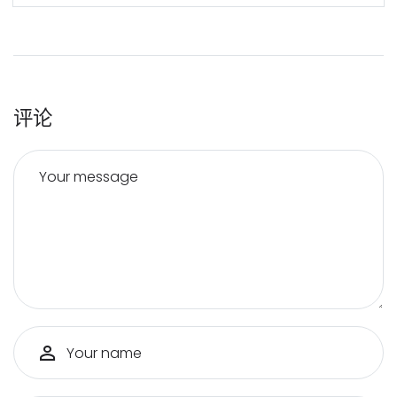
评论
Your message
Your name