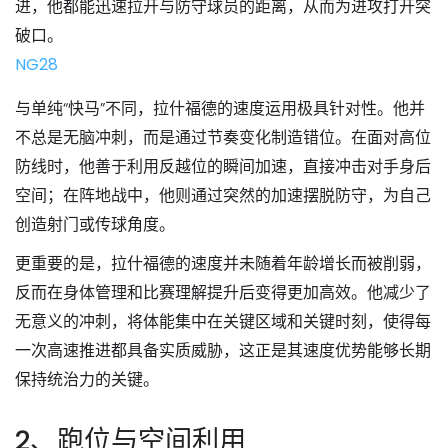
进，他都能迅速拉开与防守球员的距离，从而为进攻打开突
破口。
NG28
与单纯“快马”不同，拉什福德的速度运用极具针对性。他并
不总是无脑冲刺，而是通过节奏变化制造错位。在面对高位
防线时，他善于利用反越位的瞬间加速，直接冲击对手身后
空间；在阵地战中，他则通过突然的加速摆脱防守，为自己
创造射门或传球角度。
更重要的是，拉什福德的速度并未随着年龄增长而被削弱，
反而在身体管理和比赛理解提升后变得更加高效。他减少了
无意义的冲刺，将体能集中在关键区域和关键时刻，使得每
一次高速推进都具备实质威胁，这正是其速度优势能够长期
保持统治力的关键。
2、跑位与空间利用