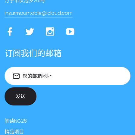
万宁市伏泡乡261号
insurmountable@icloud.com
订阅我们的邮箱
您的邮箱地址
发送
解读NG28
精品项目