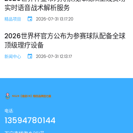
实时语音战术解析服务
精品项目
2026-07-31 13:17:20
2026世界杯官方公布为参赛球队配备全球
顶级理疗设备
新闻中心
2026-07-31 12:13:17
电话:
13594780144