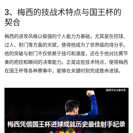
3、梅西的技战术特点与国王杯的
契合
梅西的进攻风格以极强的个人能力为基础，尤其是在控球、
过人、射门等方面的天赋，使得他成为了世界级的得分手。
他的突破与射门不仅依赖于技巧和速度，还在于他对比赛节
奏的把控和瞬间的决策能力。正是这些技术特点，使得梅西
在国王杯等各种赛事中，能够在关键时刻完成致命进球。