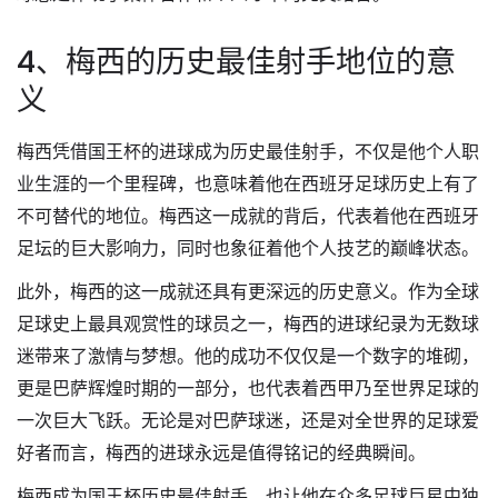
4、梅西的历史最佳射手地位的意
义
梅西凭借国王杯的进球成为历史最佳射手，不仅是他个人职
业生涯的一个里程碑，也意味着他在西班牙足球历史上有了
不可替代的地位。梅西这一成就的背后，代表着他在西班牙
足坛的巨大影响力，同时也象征着他个人技艺的巅峰状态。
此外，梅西的这一成就还具有更深远的历史意义。作为全球
足球史上最具观赏性的球员之一，梅西的进球纪录为无数球
迷带来了激情与梦想。他的成功不仅仅是一个数字的堆砌，
更是巴萨辉煌时期的一部分，也代表着西甲乃至世界足球的
一次巨大飞跃。无论是对巴萨球迷，还是对全世界的足球爱
好者而言，梅西的进球永远是值得铭记的经典瞬间。
梅西成为国王杯历史最佳射手，也让他在众多足球巨星中独