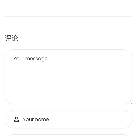
评论
Your message
Your name