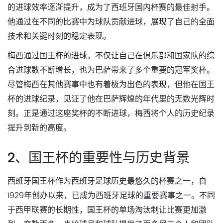
的进球效率逐渐提升，成为了西班牙国内杯赛的最佳射手。
他通过在不同的比赛中为球队贡献进球，展现了自己的全面
技术和关键时刻的稳定表现。
梅西通过国王杯的进球，不仅让自己在俱乐部和国家队的综
合进球数不断增长，也为巴萨带来了多个重要的冠军奖杯。
尽管梅西在其他赛事中也有着极为出色的表现，但他在国王
杯的进球纪录，见证了他在巴萨辉煌的年代里的无数光辉时
刻。正是通过这座奖杯的不断进球，梅西将个人的历史纪录
提升到新的高度。
2、国王杯的重要性与历史背景
西班牙国王杯作为西班牙足球历史最悠久的杯赛之一，自
1929年创办以来，已成为西班牙足球的重要赛事之一。不同
于西甲联赛的长期性，国王杯的单场淘汰制让比赛更加激