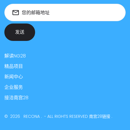
您的邮箱地址
发送
解读NG28
精品项目
新闻中心
企业服务
接洽南宫28
©
2026
RECONA
.
- ALL RIGHTS RESERVED
南宫28链接
.