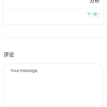
分析
下一篇 >
评论
Your message