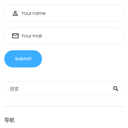
Your name
Your mail
Submit
导航