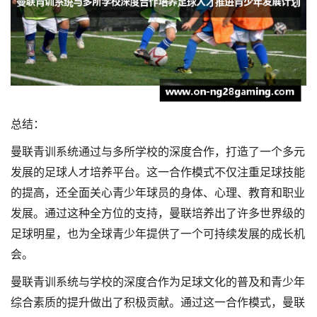
总结：
曼联青训系统通过与多所学校的深度合作，打造了一个多元
发展的足球人才培养平台。这一合作模式不仅注重足球技能
的提高，还全面关心青少年球员的身体、心理、教育和职业
发展。通过这种全方位的支持，曼联培养出了许多世界级的
足球明星，也为全球青少年提供了一个可持续发展的成长机
会。
曼联青训系统与学校的深度合作为足球文化的普及和青少年
综合素质的提升做出了积极贡献。通过这一合作模式，曼联