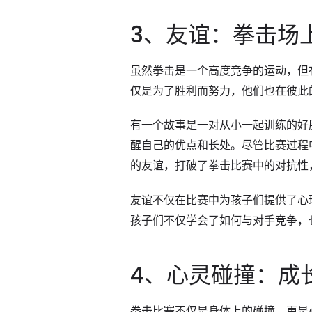
3、友谊：拳击场
虽然拳击是一个高度竞争的运动，但
仅是为了胜利而努力，他们也在彼此
有一个故事是一对从小一起训练的好
醒自己的优点和长处。尽管比赛过程
的友谊，打破了拳击比赛中的对抗性
友谊不仅在比赛中为孩子们提供了心
孩子们不仅学会了如何与对手竞争，
4、心灵碰撞：成
拳击比赛不仅是身体上的碰撞，更是