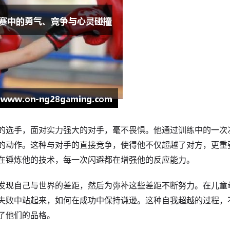
的选手，面对实力强大的对手，毫不畏惧。他通过训练中的一次
的动作。这种与对手的直接竞争，使得他不仅超越了对方，更重
在锤炼他的技术，每一次闪避都在增强他的反应能力。
发现自己与世界的差距，然后为弥补这些差距不断努力。在儿童
失败中站起来，如何在成功中保持谦逊。这种自我超越的过程，
了他们的品格。