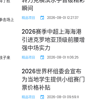
转力克横滨水手晋级精彩
得了胜
瞬间
精品项目
2026-08-01 12:27:37
拳击场上
2026赛季中超上海海港
引进克罗地亚顶级前腰增
强中场实力
孩子来
精品项目
2026-08-01 11:06:25
2026世界杯组委会宣布
为当地学生提供小组赛门
票价格补贴
精品项目
2026-08-01 09:59:11