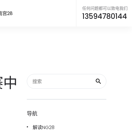
任何问题都可以致电我们
南宫28
13594780144
赛中
导航
解读NG28