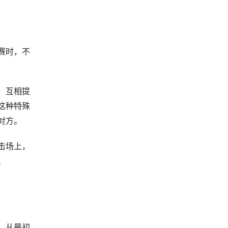
赛时，不
，互相提
这种特殊
对方。
击场上，
。
。从最初