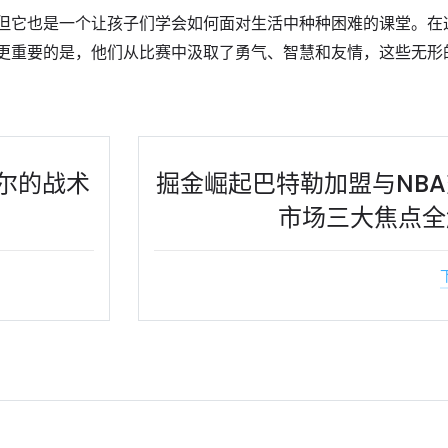
但它也是一个让孩子们学会如何面对生活中种种困难的课堂。在
更重要的是，他们从比赛中汲取了勇气、智慧和友情，这些无形
尔的战术
掘金崛起巴特勒加盟与NB
市场三大焦点全