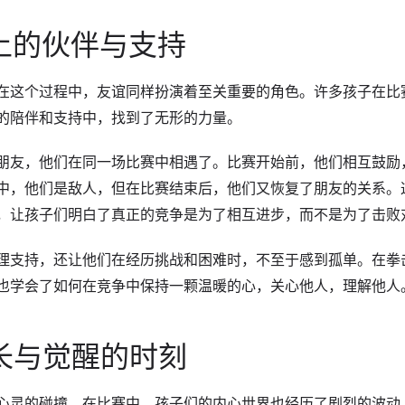
上的伙伴与支持
在这个过程中，友谊同样扮演着至关重要的角色。许多孩子在比
的陪伴和支持中，找到了无形的力量。
朋友，他们在同一场比赛中相遇了。比赛开始前，他们相互鼓励
中，他们是敌人，但在比赛结束后，他们又恢复了朋友的关系。
，让孩子们明白了真正的竞争是为了相互进步，而不是为了击败
理支持，还让他们在经历挑战和困难时，不至于感到孤单。在拳
也学会了如何在竞争中保持一颗温暖的心，关心他人，理解他人
长与觉醒的时刻
心灵的碰撞。在比赛中，孩子们的内心世界也经历了剧烈的波动