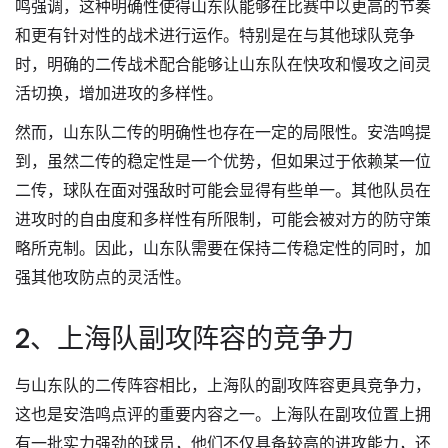
鸣强调，这种明确性使得山东队能够在比赛中以更高的节奏
和更有针对性的战术进行运作。特别是在与其他球队竞争
时，明确的二传战术配合能够让山东队在快攻和慢攻之间灵
活切换，增加进攻的多样性。
然而，山东队二传的明确性也存在一定的局限性。安浩鸣提
到，虽然二传的稳定性是一个优势，但如果过于依赖某一位
二传，球队在面对强敌时可能会显得有些单一。其他队员在
进攻时的自由度和多样性有所限制，可能会被对方的防守策
略所克制。因此，山东队需要在保持二传稳定性的同时，加
强其他攻防点的灵活性。
2、上海队副攻阵容的竞争力
与山东队的二传阵容相比，上海队的副攻阵容更具竞争力，
这也是安浩鸣点评的重要内容之一。上海队在副攻位置上拥
有一批实力强劲的球员，他们不仅具备较高的进攻能力，还