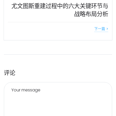
尤文图斯重建过程中的六大关键环节与
战略布局分析
下一篇 >
评论
Your message