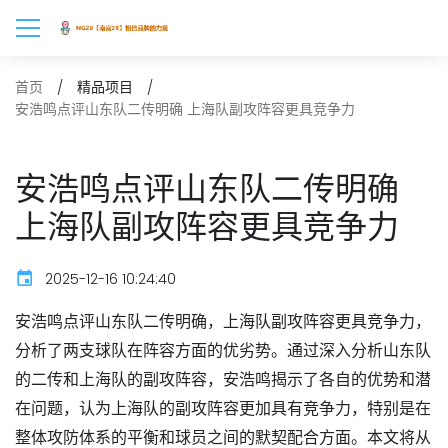
首页
精品项目
安浩鸣点评山东队二传明确 上海队副攻阵容更具竞争力
安浩鸣点评山东队二传明确
上海队副攻阵容更具竞争力
2025-12-16 10:24:40
安浩鸣点评山东队二传明确，上海队副攻阵容更具竞争力，
分析了两支球队在阵容方面的优劣势。通过深入分析山东队
的二传和上海队的副攻阵容，安浩鸣揭示了各自的优势和潜
在问题，认为上海队的副攻阵容更加具有竞争力，特别是在
整体攻防体系的平衡和球员之间的默契配合方面。本文将从