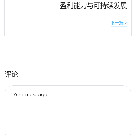
盈利能力与可持续发展
下一篇 >
评论
Your message