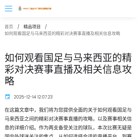
首页
精品项目
如何观看国足与马来西亚的精彩对决赛事直播及相关信息攻略
如何观看国足与马来西亚的精
彩对决赛事直播及相关信息攻
略
2025-12-14 12:07:23
在这篇文章中，我们将为您提供全面的关于如何观看国足与
马来西亚之间的精彩对决赛事直播的攻略，以及赛事相关信
息的详细介绍。作为两支备受关注的球队，本次比赛无疑是
国内外球迷关注的焦点。从如何选择合适的直播平台，到赛