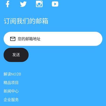
订阅我们的邮箱
您的邮箱地址
发送
解读NG28
精品项目
新闻中心
企业服务