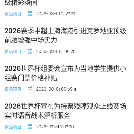
级精彩瞬间
精品项目
2026-08-01 12:27:37
2026赛季中超上海海港引进克罗地亚顶级
前腰增强中场实力
精品项目
2026-08-01 11:06:25
2026世界杯组委会宣布为当地学生提供小
组赛门票价格补贴
精品项目
2026-08-01 09:59:11
2026世界杯宣布为持票残障观众上线赛场
实时语音战术解析服务
精品项目
2026-07-31 13:17:20