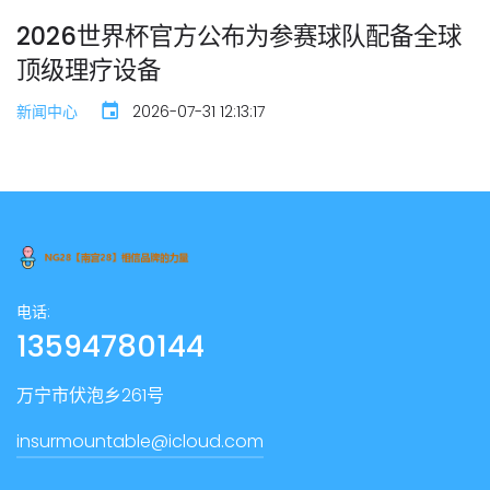
2026世界杯官方公布为参赛球队配备全球
顶级理疗设备
新闻中心
2026-07-31 12:13:17
电话:
13594780144
万宁市伏泡乡261号
insurmountable@icloud.com