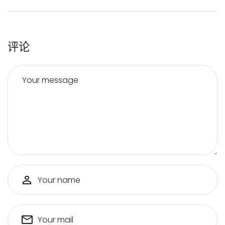
评论
Your message
Your name
Your mail