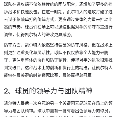
球队在进攻端不仅依赖传统的团队配合，还增加了更多的挡
拆战术和快速反击。在这一时期，凯尔特人的进攻打破了过
去过于依赖单打的传统方式，更多通过集体的力量来推动比
赛的节奏。球员们在场上可以迅速根据对手的防守布置进行
调整，使得凯尔特人的进攻更具威胁。
防守方面，凯尔特人依然坚持强硬的防守风格，但在战术上
则更加注重变化与灵活性。球队不仅仅依靠个人能力来防
守，更注重整体的协作和防守轮转，使得对手的进攻很难找
到突破口。这种战术上的创新和执行上的精准，让凯尔特人
能够在最关键的时刻锁死比赛，最终赢得总冠军。
2、球员的领导力与团队精神
凯尔特人最后一次夺冠的另一个关键因素是球员在场上的领
导力与团队精神。球队中拥有一批有着出色领导力的球员，