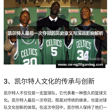
3、凯尔特人文化的传承与创新
凯尔特人不仅仅是一支篮球队，它代表着一种悠久的篮球文
化。凯尔特人最后一次夺冠，既是对传统的继承，也是对球
队文化创新的体现。在这次夺冠中，凯尔特人保持了他们一