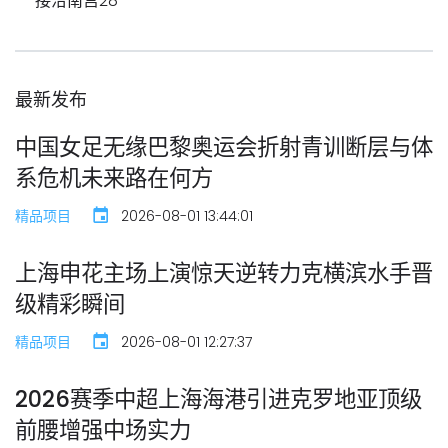
接洽南宫28
最新发布
中国女足无缘巴黎奥运会折射青训断层与体
系危机未来路在何方
精品项目
2026-08-01 13:44:01
上海申花主场上演惊天逆转力克横滨水手晋
级精彩瞬间
精品项目
2026-08-01 12:27:37
2026赛季中超上海海港引进克罗地亚顶级
前腰增强中场实力