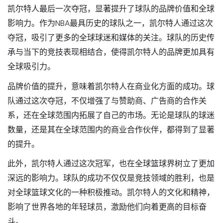
凯尔特人最后一次夺冠，显著提升了球队的品牌价值和全球
影响力。作为NBA最具历史的球队之一，凯尔特人通过这次
夺冠，吸引了更多的全球球迷和媒体的关注。球队的历史传
承与当下的竞技表现相结合，使得凯尔特人的品牌更加具有
全球吸引力。
品牌价值的提升，意味着凯尔特人在商业化方面的成功。球
队通过这次夺冠，不仅增强了与赞助商、广告商的合作关
系，还在全球范围内拓展了自己的市场。无论是球队的球迷
数量，还是其在全球范围内的商业合作伙伴，都得到了显著
的提升。
此外，凯尔特人通过这次冠军，也在全球篮球界树立了更加
深远的影响力。球队的成功不仅仅是竞技领域的胜利，也是
对全球篮球文化的一种积极推动。凯尔特人的文化和精神，
影响了世界各地的年轻球员，激励他们向着更高的目标奋
斗。