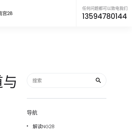
任何问题都可以致电我们
南宫28
13594780144
道与
导航
解读NG28