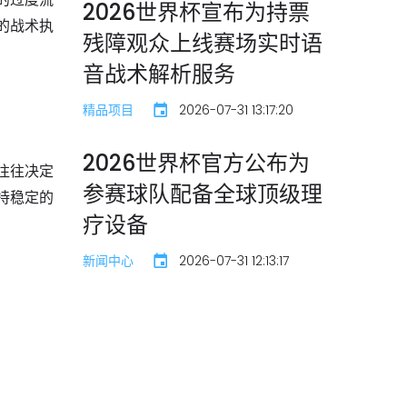
2026世界杯宣布为持票
的战术执
残障观众上线赛场实时语
音战术解析服务
精品项目
2026-07-31 13:17:20
2026世界杯官方公布为
往往决定
参赛球队配备全球顶级理
持稳定的
疗设备
新闻中心
2026-07-31 12:13:17