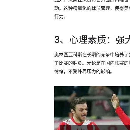
动。这种精细化的球员管理，使得奥
行力。
3、心理素质：强
奥林匹亚科斯在长期的竞争中培养了
了比赛的胜负。无论是在国内联赛的
情绪，不受外界压力的影响。