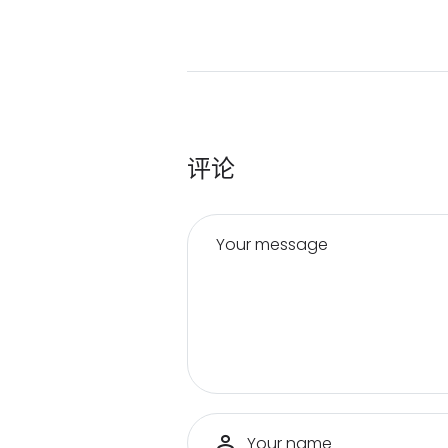
评论
Your message
Your name