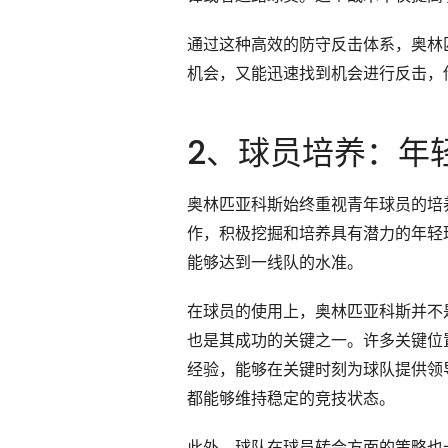
通过这种高效的防守反击体系，奥林
机会，又能迅速找到机会进行反击，
2、球员培养：年
奥林匹亚科斯始终重视青年球员的培
作，积极挖掘和培养具有潜力的年轻
能够达到一线队的水准。
在球员的使用上，奥林匹亚科斯并不
也是其成功的关键之一。许多关键位
经验，能够在关键时刻为球队提供领
都能够维持稳定的竞技状态。
此外，球队在球员转会方面的策略也