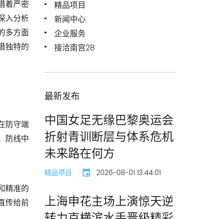
借着严密
精品项目
深入分析
新闻中心
的多方面
企业服务
借独特的
接洽南宫28
最新发布
中国女足无缘巴黎奥运会
在防守端
折射青训断层与体系危机
。防线中
未来路在何方
精品项目
2026-08-01 13:44:01
和精准的
上海申花主场上演惊天逆
直传给前
转力克横滨水手晋级精彩