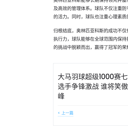
奥林匹亚科斯能够长期保持领先并屡
及高效的管理体系。球队不仅注重防
的活力。同时，球队也注重心理素质
归根结底，奥林匹亚科斯的成功不仅
执行力，球队能够在全球范围内保持
的挑战中脱颖而出，赢得了冠军的荣
大马羽球超级1000赛
选手争锋激战 谁将笑
峰
< 上一篇