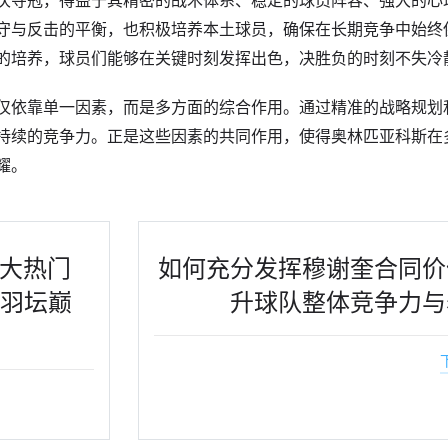
次夺冠，得益于其精密的战术体系、稳定的球员阵容、强大的心
守与反击的平衡，也积极培养本土球员，确保在长期竞争中始终
的培养，球员们能够在关键时刻发挥出色，决胜负的时刻不失冷
仅依靠单一因素，而是多方面的综合作用。通过精准的战略规划
持续的竞争力。正是这些因素的共同作用，使得奥林匹亚科斯在
耀。
七大热门
如何充分发挥穆谢奎合同价
傲羽坛巅
升球队整体竞争力与