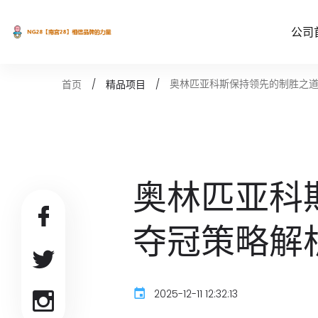
公司
奥林匹亚科斯保持领先的制胜之
首页
精品项目
奥林匹亚科
夺冠策略解
2025-12-11 12:32:13