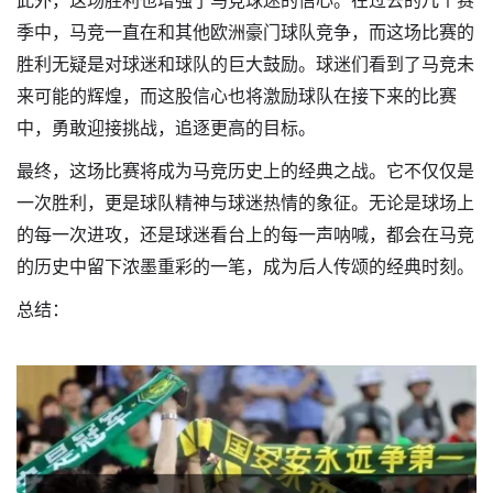
此外，这场胜利也增强了马竞球迷的信心。在过去的几个赛
季中，马竞一直在和其他欧洲豪门球队竞争，而这场比赛的
胜利无疑是对球迷和球队的巨大鼓励。球迷们看到了马竞未
来可能的辉煌，而这股信心也将激励球队在接下来的比赛
中，勇敢迎接挑战，追逐更高的目标。
最终，这场比赛将成为马竞历史上的经典之战。它不仅仅是
一次胜利，更是球队精神与球迷热情的象征。无论是球场上
的每一次进攻，还是球迷看台上的每一声呐喊，都会在马竞
的历史中留下浓墨重彩的一笔，成为后人传颂的经典时刻。
总结：