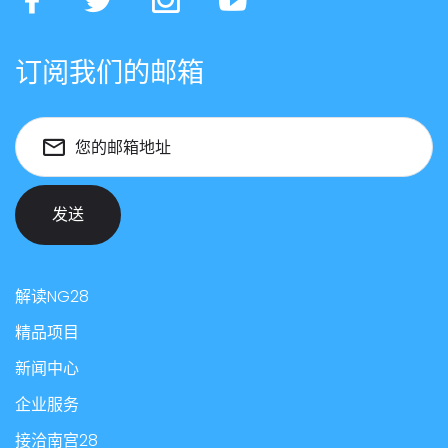
订阅我们的邮箱
您的邮箱地址
发送
解读NG28
精品项目
新闻中心
企业服务
接洽南宫28