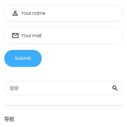
Your name
Your mail
Submit
导航