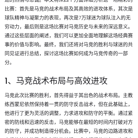
比赛：首先是马竞的战术布局及其高效的进攻体系，其次是
球队精神与凝聚力的表现，再次是7万球迷为球队注入的无
穷动力，最后则是这场比赛对马竞历史与未来的深远意义。
通过这些层面的阐述，我们可以更加全面地理解这场经典赛
事的价值与影响。最终，我们还将对马竞的胜利与球迷的共
同见证进行总结，探讨这场比赛如何成为马竞传奇的一部
分。
1、马竞战术布局与高效进攻
马竞此次比赛的胜利，首先得益于其出色的战术布局。主教
练西蒙尼依然保持着一贯的防守反击战术，但在此基础上，
他进行了更为灵活的调整，力求进攻和防守的平衡。通过紧
密的防线和迅速的反击，马竞能够在最短的时间内打破对方
的防守，并成功制造得分机会。比赛中，马竞的边路进攻和