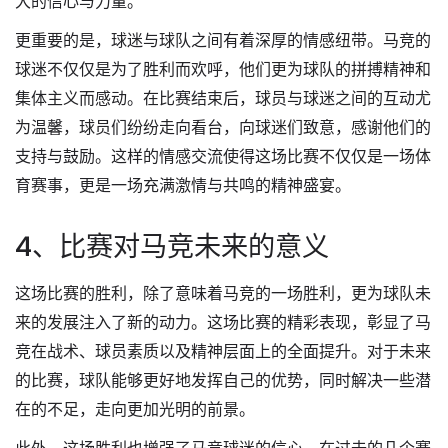
大的信心与力量。
更重要的是，球迷与球队之间有着深厚的情感纽带。马竞的
球迷不仅仅是为了胜利而欢呼，他们更为球队的拼搏精神和
集体主义而感动。在比赛结束后，球员与球迷之间的互动尤
为温馨，球员们纷纷走向看台，向球迷们致意，感谢他们的
支持与鼓励。这样的情感交流使得这场比赛不仅仅是一场体
育赛事，更是一场充满激情与共鸣的精神盛宴。
4、比赛对马竞未来的意义
这场比赛的胜利，除了意味着马竞的一场胜利，更为球队未
来的发展注入了新的动力。这场比赛的精彩表现，彰显了马
竞在战术、球员素质以及精神层面上的全面提升。对于未来
的比赛，球队能够更好地发挥自己的优势，同时解决一些潜
在的不足，走向更加光明的前景。