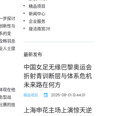
精品项目
新闻中心
一步探讨
企业服务
创新性与
接洽南宫28
系的变
及韩羽总
业人士提
最新发布
中国女足无缘巴黎奥运会
折射青训断层与体系危机
未来路在何方
体现在他
精品项目
2026-08-01 13:44:01
击型战
比赛的技
上海申花主场上演惊天逆