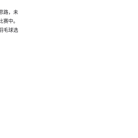
思路，未
比赛中。
羽毛球选