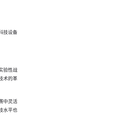
科技设备
实验性战
技术的革
赛中灵活
技水平也