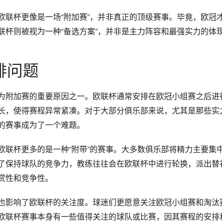
欧联杯更像是一场“附加赛”，并非真正的顶级赛事。毕竟，欧冠
联杯则被视为一种“备选方案”，并非是主力阵容和最强实力的体
排问题
为附加赛的重要原因之一。欧联杯通常安排在欧冠小组赛之后进
长，使得赛程异常紧凑。对于大部分俱乐部来说，尤其是那些实
的赛事成为了一个难题。
欧联杯更多的是一种“附带”的赛事。大多数俱乐部将精力主要集
了保持球队的竞争力，教练往往会在欧联杯中进行轮换，派出替
赏性和竞争性。
也影响了欧联杯的关注度。球迷们更愿意关注欧冠小组赛和淘汰
欧联杯赛事本身有一些值得关注的球队或比赛，因其赛程的安排