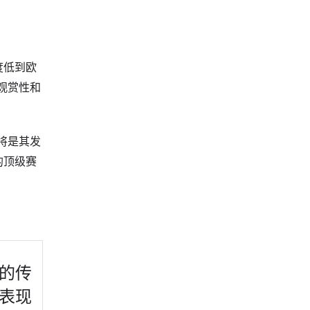
度低到欧
观赏性和
将是其发
的顶级赛
的传
表现