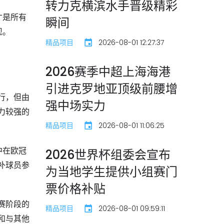
转力克横滨水手晋级精彩
才是所有
瞬间
现。
精品项目
2026-08-01 12:27:37
2026赛季中超上海海港
引进克罗地亚顶级前腰增
行，但由
强中场实力
力较强的
精品项目
2026-08-01 11:06:25
中在欧冠
2026世界杯组委会宣布
补球员参
为当地学生提供小组赛门
票价格补贴
赛阶段的
精品项目
2026-08-01 09:59:11
和与其他