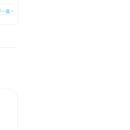
下一篇 >