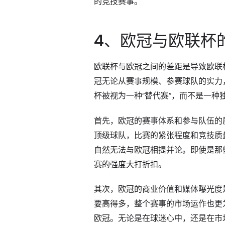
的竞技赛事。
4、欧冠与欧联杯
欧联杯与欧冠之间的差距是导致欧联
冠无论从赛事规模、参赛球队的实力
杯被视为一种“替代赛”，而不是一种
首先，欧冠的赛事体系和参与队伍的
顶级球队，比赛的紧张程度和竞技质
自然无法与欧冠相提并论。即使是那
赛的强度大打折扣。
其次，欧冠的商业价值和媒体曝光度
要高得多，整个赛事的市场运作也更
欧冠。无论是在球迷心中，还是在市