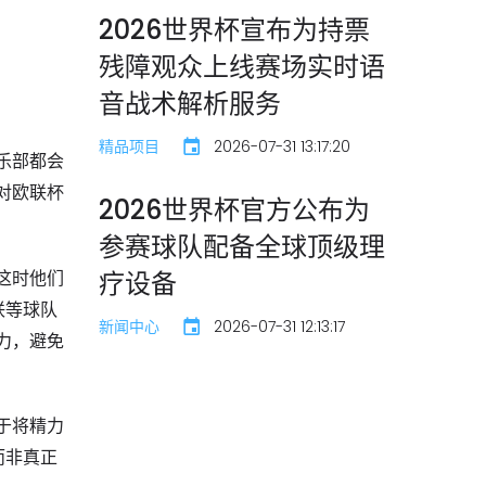
2026世界杯宣布为持票
残障观众上线赛场实时语
音战术解析服务
精品项目
2026-07-31 13:17:20
乐部都会
对欧联杯
2026世界杯官方公布为
参赛球队配备全球顶级理
这时他们
疗设备
联等球队
新闻中心
2026-07-31 12:13:17
力，避免
于将精力
而非真正