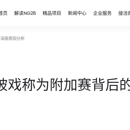
首页
解读NG28
精品项目
新闻中心
企业服务
接洽
的深层原因分析
被戏称为附加赛背后