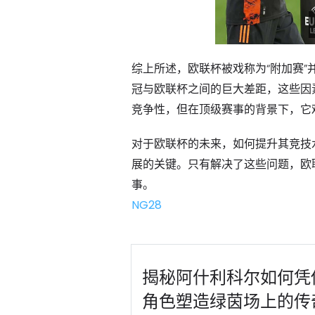
综上所述，欧联杯被戏称为“附加赛
冠与欧联杯之间的巨大差距，这些因
竞争性，但在顶级赛事的背景下，它
对于欧联杯的未来，如何提升其竞技
展的关键。只有解决了这些问题，欧
事。
NG28
揭秘阿什利科尔如何凭
角色塑造绿茵场上的传