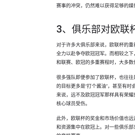
赛事的冲突，仍然难以获得足够的媒
3、俱乐部对欧联
对于许多大俱乐部来说，欧联杯的重
全力以赴争夺欧冠冠军。而相较之下
和联赛、欧冠的多重赛程时，大多数
很多强队即便参加了欧联杯，也往往
的目标更多是“打个酱油”，甚至有
来说，远不及欧冠冠军那样具有荣耀
核心球员受伤。
此外，欧联杯的奖金和市场价值也远
和资源集中在欧冠上。对一些俱乐部