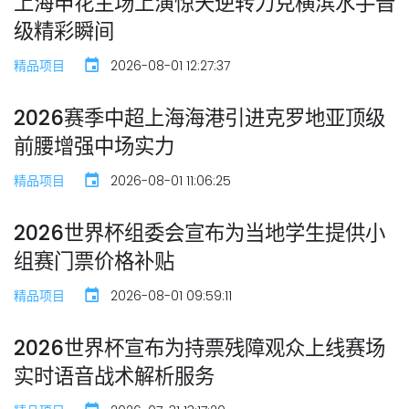
上海申花主场上演惊天逆转力克横滨水手晋
级精彩瞬间
精品项目
2026-08-01 12:27:37
2026赛季中超上海海港引进克罗地亚顶级
前腰增强中场实力
精品项目
2026-08-01 11:06:25
2026世界杯组委会宣布为当地学生提供小
组赛门票价格补贴
精品项目
2026-08-01 09:59:11
2026世界杯宣布为持票残障观众上线赛场
实时语音战术解析服务