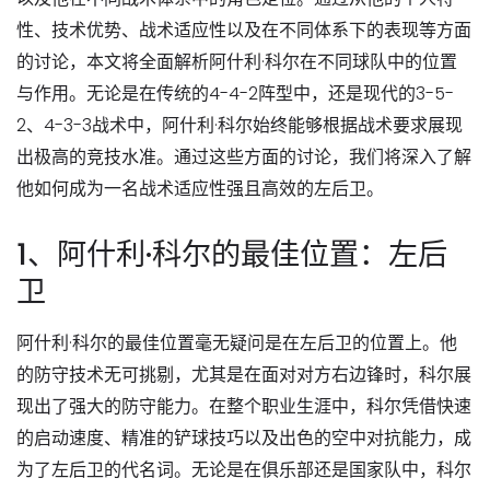
性、技术优势、战术适应性以及在不同体系下的表现等方面
的讨论，本文将全面解析阿什利·科尔在不同球队中的位置
与作用。无论是在传统的4-4-2阵型中，还是现代的3-5-
2、4-3-3战术中，阿什利·科尔始终能够根据战术要求展现
出极高的竞技水准。通过这些方面的讨论，我们将深入了解
他如何成为一名战术适应性强且高效的左后卫。
1、阿什利·科尔的最佳位置：左后
卫
阿什利·科尔的最佳位置毫无疑问是在左后卫的位置上。他
的防守技术无可挑剔，尤其是在面对对方右边锋时，科尔展
现出了强大的防守能力。在整个职业生涯中，科尔凭借快速
的启动速度、精准的铲球技巧以及出色的空中对抗能力，成
为了左后卫的代名词。无论是在俱乐部还是国家队中，科尔