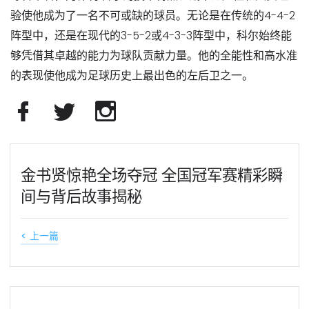
验使他成为了一名不可或缺的球员。无论是在传统的4-4-2
阵型中，还是在现代的3-5-2或4-3-3阵型中，科尔始终能
够凭借其卓越的能力为球队贡献力量。他的全能性和高水准
的表现使他成为足球历史上最出色的左后卫之一。
金书贤惊艳全场夺冠 全国冠军赛精彩瞬
间与背后故事揭秘
< 上一篇