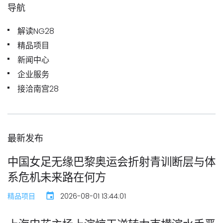
导航
解读NG28
精品项目
新闻中心
企业服务
接洽南宫28
最新发布
中国女足无缘巴黎奥运会折射青训断层与体
系危机未来路在何方
精品项目
2026-08-01 13:44:01