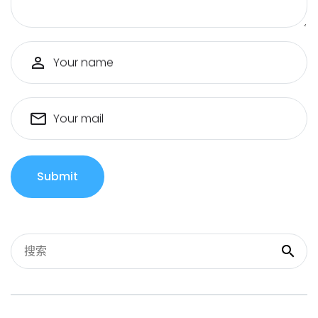
Your name
Your mail
Submit