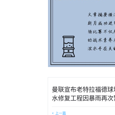
曼联宣布老特拉福德球
水修复工程因暴雨再次
< 上一篇