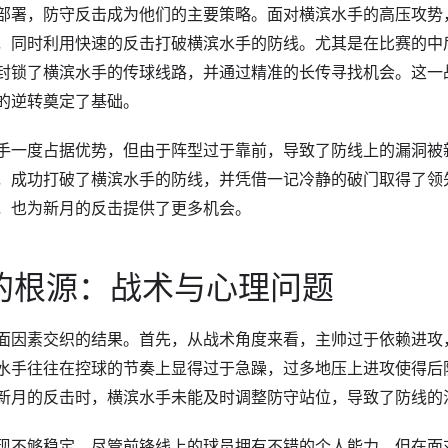
部署，防守反击成为他们的主要策略。面对横滨水手的高压攻势
，同时利用快速的反击打破横滨水手的防线。尤其是在比赛的中
封锁了横滨水手的传球线路，并通过精准的长传寻找机会。这一
的逆转奠定了基础。
手一度占据优势，但由于阵型过于靠前，导致了防线上的漏洞被
，成功打破了横滨水手的防线，并凭借一记冷静的破门取得了领
，也为新月的反击提供了更多机会。
的根源：战术与心理问题
面因素交织的结果。首先，从战术角度来看，主帅过于依赖进攻
水手往往在控球的节奏上显得过于急躁，过多地压上进攻使得后
新月的反击时，横滨水手未能及时调整防守站位，导致了防线的
现不够稳定。尽管前锋线上的球员拥有不错的个人能力，但在面