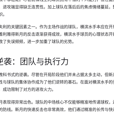
，进攻端显得缺乏连贯性。加上球队在落后后的焦虑情绪蔓延，
织。
失利的关键因素之一。作为主场作战的球队，横滨水手本应在开
着利雅得新月的反击逐渐获得成效，横滨水手球员的心理状态开
致了失误频频，进一步加重了球队的劣势。
逆袭：团队与执行力
教科书式的逆袭。尽管在开局阶段他们并未占据太多主动，但新
性与球队的集体协作成为了他们逆转的基石。在面对横滨水手的
，成功限制了对方的进攻火力。
月表现得异常出色。球队的中场核心不仅能够精准地传递球权，
的防线。新月的快速反击也非常高效，他们通过精准的长传与快