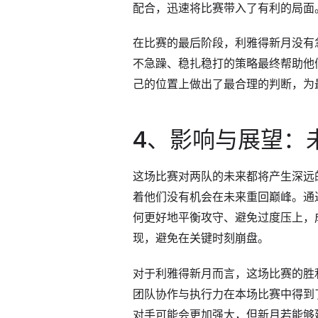
配合，迅速将比赛带入了有利的局面
在比赛的最后阶段，利雅得新月没有
不急躁、稳扎稳打的策略最终帮助他
己的位置上做出了最合理的判断，为
4、影响与展望：
这场比赛对两队的未来都将产生深远
着他们没有机会在未来重回巅峰。通
何更好地平衡攻守、避免过度压上，
现，避免在关键时刻崩盘。
对于利雅得新月而言，这场比赛的胜
团队协作与执行力在本场比赛中得到
对手可能会更加强大，但新月若能够