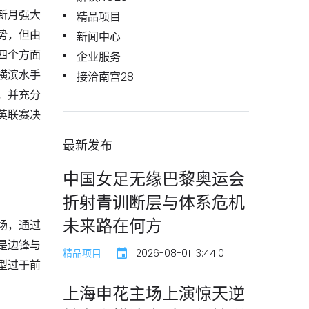
新月强大
精品项目
势，但由
新闻中心
四个方面
企业服务
横滨水手
接洽南宫28
，并充分
英联赛决
最新发布
中国女足无缘巴黎奥运会
折射青训断层与体系危机
未来路在何方
场，通过
是边锋与
精品项目
2026-08-01 13:44:01
型过于前
上海申花主场上演惊天逆