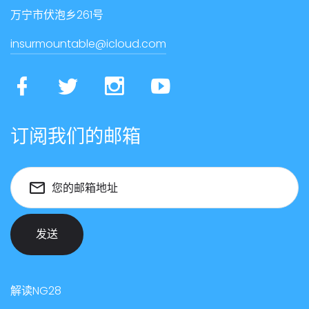
万宁市伏泡乡261号
insurmountable@icloud.com
订阅我们的邮箱
您的邮箱地址
发送
解读NG28