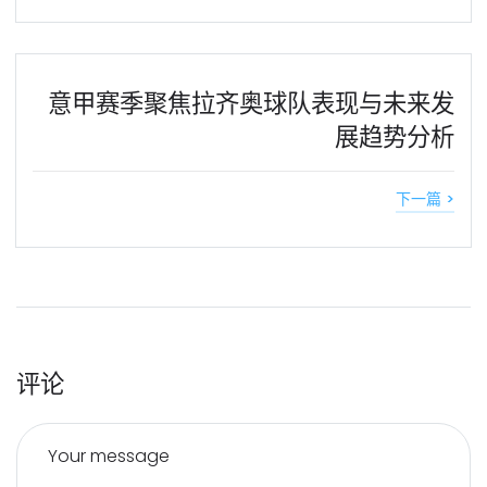
意甲赛季聚焦拉齐奥球队表现与未来发
展趋势分析
下一篇 >
评论
Your message