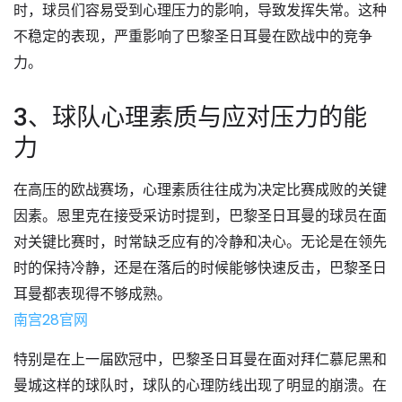
时，球员们容易受到心理压力的影响，导致发挥失常。这种
不稳定的表现，严重影响了巴黎圣日耳曼在欧战中的竞争
力。
3、球队心理素质与应对压力的能
力
在高压的欧战赛场，心理素质往往成为决定比赛成败的关键
因素。恩里克在接受采访时提到，巴黎圣日耳曼的球员在面
对关键比赛时，时常缺乏应有的冷静和决心。无论是在领先
时的保持冷静，还是在落后的时候能够快速反击，巴黎圣日
耳曼都表现得不够成熟。
南宫28官网
特别是在上一届欧冠中，巴黎圣日耳曼在面对拜仁慕尼黑和
曼城这样的球队时，球队的心理防线出现了明显的崩溃。在