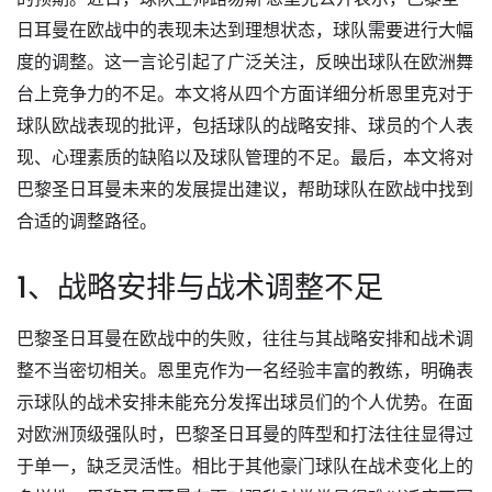
日耳曼在欧战中的表现未达到理想状态，球队需要进行大幅
度的调整。这一言论引起了广泛关注，反映出球队在欧洲舞
台上竞争力的不足。本文将从四个方面详细分析恩里克对于
球队欧战表现的批评，包括球队的战略安排、球员的个人表
现、心理素质的缺陷以及球队管理的不足。最后，本文将对
巴黎圣日耳曼未来的发展提出建议，帮助球队在欧战中找到
合适的调整路径。
1、战略安排与战术调整不足
巴黎圣日耳曼在欧战中的失败，往往与其战略安排和战术调
整不当密切相关。恩里克作为一名经验丰富的教练，明确表
示球队的战术安排未能充分发挥出球员们的个人优势。在面
对欧洲顶级强队时，巴黎圣日耳曼的阵型和打法往往显得过
于单一，缺乏灵活性。相比于其他豪门球队在战术变化上的