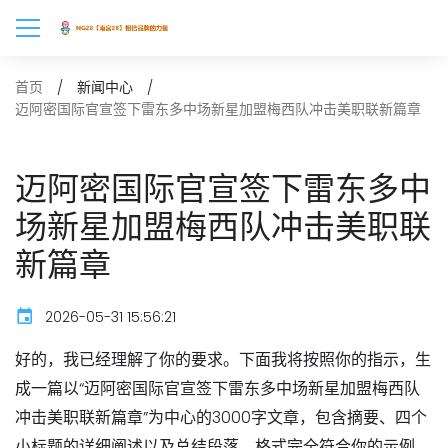
首页
新闻中心
迈阿密国际官宣签下雷东多中场新星加盟梅西队冲击美职联新篇章
迈阿密国际官宣签下雷东多中
场新星加盟梅西队冲击美职联
新篇章
2026-05-31 15:56:21
好的，我已经理解了你的要求。下面我将按照你的指示，生
成一篇以“迈阿密国际官宣签下雷东多中场新星加盟梅西队
冲击美职联新篇章”为中心的3000字文章，包含摘要、四个
小标题的详细阐述以及总结段落，格式完全符合你的示例。