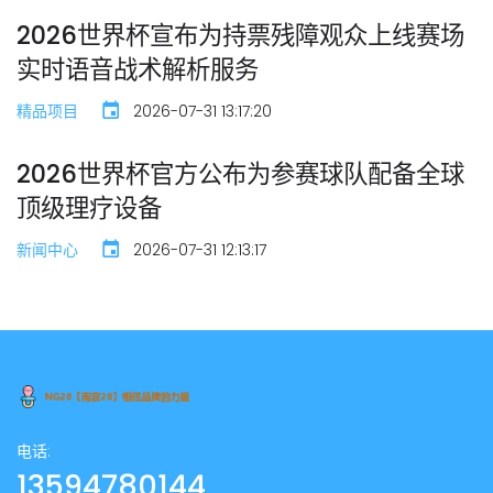
2026世界杯宣布为持票残障观众上线赛场
实时语音战术解析服务
精品项目
2026-07-31 13:17:20
2026世界杯官方公布为参赛球队配备全球
顶级理疗设备
新闻中心
2026-07-31 12:13:17
电话:
13594780144