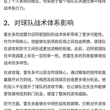
证了个人表现的稳定，也有助于整个球队在关键比赛中保持
战术执行力。
2、对球队战术体系影响
雷东多的加盟为迈阿密国际的战术体系带来了更多可能性。
作为中场核心，他能够在前场和后场之间自由转换，使球队
在进攻和防守之间形成更加流畅的衔接。此前，迈阿密国际
在中场调度上存在一定的单一性，而雷东多的到来能够增加
战术的多样性。
在进攻端，雷东多可以担当传球核心，通过精准的短传和直
塞撕开对方防线，为梅西及前场球员创造更多得分机会。他
的加入不仅提升了球队的进攻节奏，也让球队在反击中能够
更快速地找到射门机会，增强了整体的进攻威胁。
防守方面，雷东多能够在中场形成有效屏障，打断对手进攻