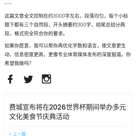
---
这篇文章全文控制在约3000字左右，段落均匀，每个小标
题下都有三个自然段，开头摘要约300字，结尾总结分两
段，格式完全符合你的要求。
如果你愿意，我可以帮你再优化字数和语言，使文章更生
动、信息密度更高，更像专业体育媒体发布的深度报道。你
希望我做吗？
费城宣布将在2026世界杯期间举办多元
文化美食节庆典活动
< 上一篇