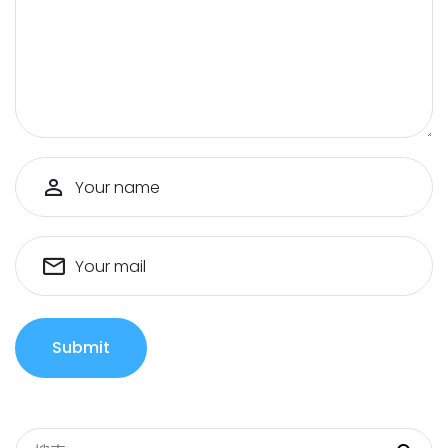
Your name
Your mail
Submit