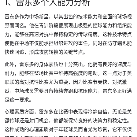
1、雷东多个人能力分析
雷东多作为中场新星，以其出色的技术能力和全面的球场视
野而闻名。他在青训阶段便展现出极强的控球能力和组织能
力，能够在高速对抗中保持稳定的传球精度。这种技术特点
使他在中场不仅能承担组织进攻的重任，同时在防守端也能
快速回追，形成攻防转换的关键节点。
此外，雷东多的身体素质也十分突出，他拥有良好的速度与
耐力，能够在整场比赛中维持高强度的跑动。这一点对于美
职联的高对抗性比赛尤为重要，因为比赛节奏快、对抗激
烈，中场球员需要具备持续奔跑和抗压能力，雷东多正好满
足这一要求。
心理素质方面，雷东多在比赛中表现得冷静自信，无论是关
键传球还是射门机会，他都能保持良好的决策力和稳定性。
这种成熟的心理素质对于年轻球员而言尤为珍贵，它不仅保