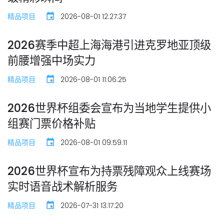
精品项目
2026-08-01 12:27:37
2026赛季中超上海海港引进克罗地亚顶级
前腰增强中场实力
精品项目
2026-08-01 11:06:25
2026世界杯组委会宣布为当地学生提供小
组赛门票价格补贴
精品项目
2026-08-01 09:59:11
2026世界杯宣布为持票残障观众上线赛场
实时语音战术解析服务
精品项目
2026-07-31 13:17:20