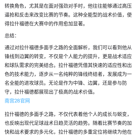
转换角色，尤其是在面对强劲对手时，他往往能够通过高压
逼抢和反击来改变比赛的节奏。这种全能型的战术价值，使
得拉什福德在大赛中的作用愈加显著。
总结：
通过对拉什福德多面手之路的全面解析，我们可以看到他从
锋线到边翼的转变，不仅是个人能力的提升，更是战术适应
和球队需求的完美结合。拉什福德凭借其快速的适应性和出
色的技术能力，逐步从一名纯粹的锋线终结者，发展成为一
名全能的进攻球员。无论是作为中锋、边翼，还是参与防
守，拉什福德都展现出了极高的战术价值。
南宫28官网
拉什福德的多面手之路，不仅代表着他个人的成长与蜕变，
也反映出现代足球战术日趋灵活的趋势。随着比赛节奏的加
快和战术要求的多元化，拉什福德的多重定位将继续为他在