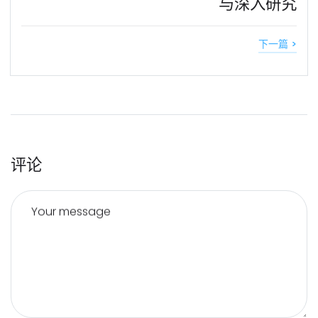
与深入研究
下一篇 >
评论
Your message