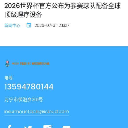
2026世界杯官方公布为参赛球队配备全球
顶级理疗设备
新闻中心
2026-07-31 12:13:17
电话:
13594780144
万宁市伏泡乡261号
insurmountable@icloud.com