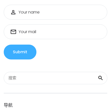
Your name
Your mail
Submit
导航