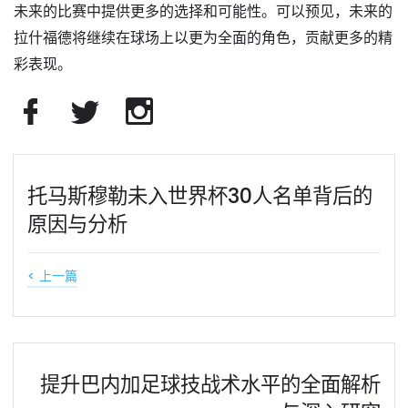
未来的比赛中提供更多的选择和可能性。可以预见，未来的
拉什福德将继续在球场上以更为全面的角色，贡献更多的精
彩表现。
托马斯穆勒未入世界杯30人名单背后的
原因与分析
< 上一篇
提升巴内加足球技战术水平的全面解析