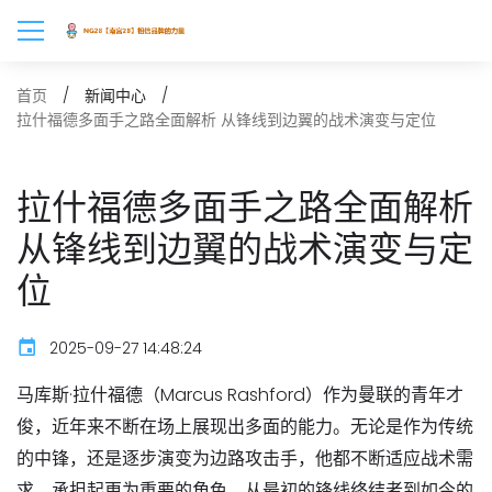
首页
新闻中心
拉什福德多面手之路全面解析 从锋线到边翼的战术演变与定位
拉什福德多面手之路全面解析
从锋线到边翼的战术演变与定
位
2025-09-27 14:48:24
马库斯·拉什福德（Marcus Rashford）作为曼联的青年才
俊，近年来不断在场上展现出多面的能力。无论是作为传统
的中锋，还是逐步演变为边路攻击手，他都不断适应战术需
求，承担起更为重要的角色。从最初的锋线终结者到如今的