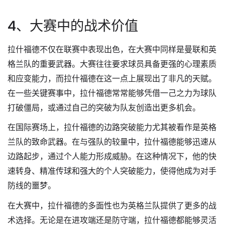
4、大赛中的战术价值
拉什福德不仅在联赛中表现出色，在大赛中同样是曼联和英
格兰队的重要武器。大赛往往要求球员具备更强的心理素质
和应变能力，而拉什福德在这一点上展现出了非凡的天赋。
在一些关键赛事中，拉什福德常常能够凭借一己之力为球队
打破僵局，或通过自己的突破为队友创造出更多机会。
在国际赛场上，拉什福德的边路突破能力尤其被看作是英格
兰队的致命武器。在与强队的较量中，拉什福德能够迅速从
边路起步，通过个人能力形成威胁。在这种情况下，他的快
速转身、精准传球和强大的个人突破能力，使得他成为对手
防线的噩梦。
在大赛中，拉什福德的多面性也为英格兰队提供了更多的战
术选择。无论是在进攻端还是防守端，拉什福德都能够灵活