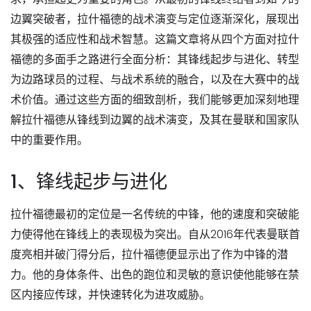
边翼突破者，拉什福德的战术演变与定位逐渐深化，展现出
其极强的适应性和战术智慧。这篇文章将从四个方面对拉什
福德的多面手之路进行全面分析：其锋线起步与进化、转型
为边路球员的过程、与战术系统的融合，以及在大赛中的战
术价值。通过这些方面的细致剖析，我们能够更加深刻地理
解拉什福德从锋线到边翼的战术演变，及其在曼联和国家队
中的重要作用。
1、锋线起步与进化
拉什福德最初的定位是一名传统的中锋，他的速度和突破能
力使得他在锋线上的表现极为突出。自从2016年代表曼联首
度亮相并破门得分后，拉什福德便显示出了作为中锋的潜
力。他的身体条件、出色的跑位和灵敏的意识使他能够在禁
区内接应传球，并快速转化为进攻威胁。