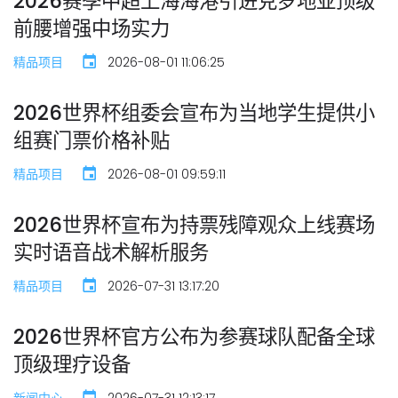
2026赛季中超上海海港引进克罗地亚顶级
前腰增强中场实力
精品项目
2026-08-01 11:06:25
2026世界杯组委会宣布为当地学生提供小
组赛门票价格补贴
精品项目
2026-08-01 09:59:11
2026世界杯宣布为持票残障观众上线赛场
实时语音战术解析服务
精品项目
2026-07-31 13:17:20
2026世界杯官方公布为参赛球队配备全球
顶级理疗设备
新闻中心
2026-07-31 12:13:17