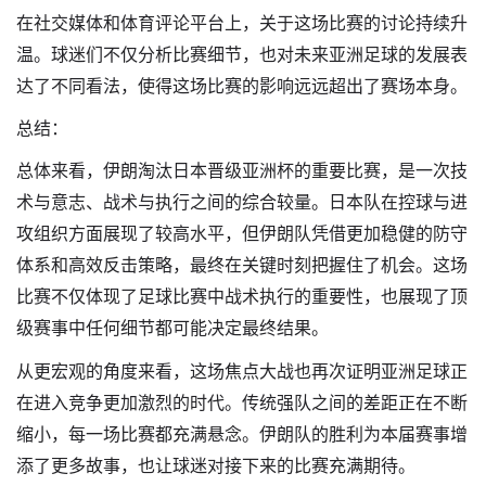
在社交媒体和体育评论平台上，关于这场比赛的讨论持续升
温。球迷们不仅分析比赛细节，也对未来亚洲足球的发展表
达了不同看法，使得这场比赛的影响远远超出了赛场本身。
总结：
总体来看，伊朗淘汰日本晋级亚洲杯的重要比赛，是一次技
术与意志、战术与执行之间的综合较量。日本队在控球与进
攻组织方面展现了较高水平，但伊朗队凭借更加稳健的防守
体系和高效反击策略，最终在关键时刻把握住了机会。这场
比赛不仅体现了足球比赛中战术执行的重要性，也展现了顶
级赛事中任何细节都可能决定最终结果。
从更宏观的角度来看，这场焦点大战也再次证明亚洲足球正
在进入竞争更加激烈的时代。传统强队之间的差距正在不断
缩小，每一场比赛都充满悬念。伊朗队的胜利为本届赛事增
添了更多故事，也让球迷对接下来的比赛充满期待。