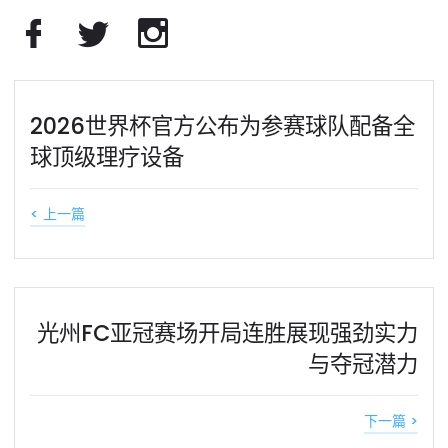
2026世界杯官方公布为参赛球队配备全
球顶级理疗设备
< 上一篇
光州FC亚冠赛场开局连胜展现强劲实力
与夺冠潜力
下一篇 >