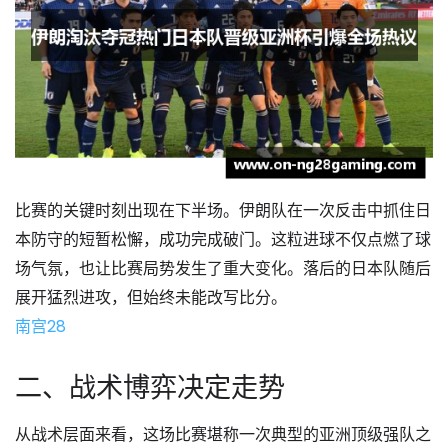
比赛的关键时刻出现在下半场。伊朗队在一次反击中抓住日
本防守的短暂松懈，成功完成破门。这粒进球不仅点燃了球
场气氛，也让比赛局势发生了重大变化。落后的日本队随后
展开猛烈进攻，但始终未能改写比分。
南宫28
二、战术博弈决定走势
从战术层面来看，这场比赛堪称一次典型的亚洲顶级强队之