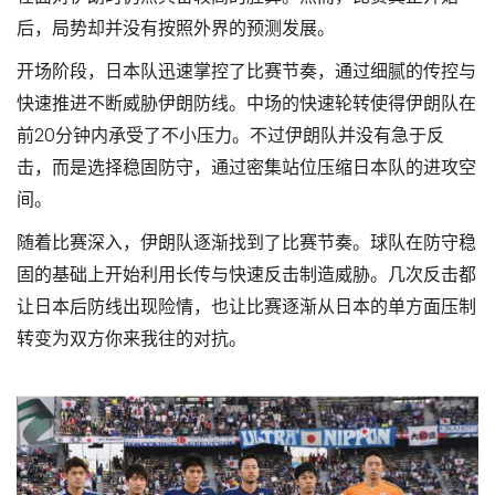
后，局势却并没有按照外界的预测发展。
开场阶段，日本队迅速掌控了比赛节奏，通过细腻的传控与
快速推进不断威胁伊朗防线。中场的快速轮转使得伊朗队在
前20分钟内承受了不小压力。不过伊朗队并没有急于反
击，而是选择稳固防守，通过密集站位压缩日本队的进攻空
间。
随着比赛深入，伊朗队逐渐找到了比赛节奏。球队在防守稳
固的基础上开始利用长传与快速反击制造威胁。几次反击都
让日本后防线出现险情，也让比赛逐渐从日本的单方面压制
转变为双方你来我往的对抗。