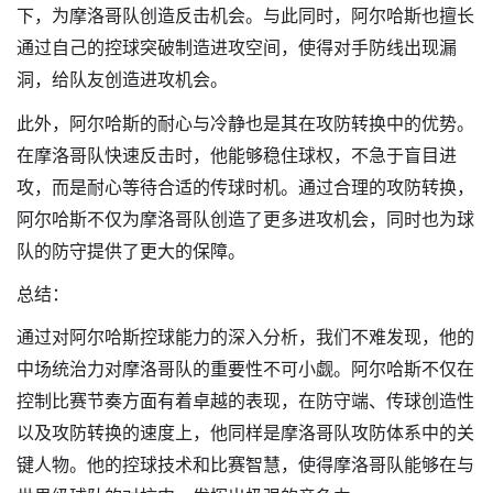
下，为摩洛哥队创造反击机会。与此同时，阿尔哈斯也擅长
通过自己的控球突破制造进攻空间，使得对手防线出现漏
洞，给队友创造进攻机会。
此外，阿尔哈斯的耐心与冷静也是其在攻防转换中的优势。
在摩洛哥队快速反击时，他能够稳住球权，不急于盲目进
攻，而是耐心等待合适的传球时机。通过合理的攻防转换，
阿尔哈斯不仅为摩洛哥队创造了更多进攻机会，同时也为球
队的防守提供了更大的保障。
总结：
通过对阿尔哈斯控球能力的深入分析，我们不难发现，他的
中场统治力对摩洛哥队的重要性不可小觑。阿尔哈斯不仅在
控制比赛节奏方面有着卓越的表现，在防守端、传球创造性
以及攻防转换的速度上，他同样是摩洛哥队攻防体系中的关
键人物。他的控球技术和比赛智慧，使得摩洛哥队能够在与