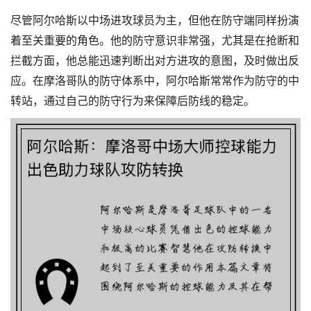
尽管阿尔哈斯以中场进攻球员为主，但他在防守端同样扮演
着至关重要的角色。他的防守意识非常强，尤其是在抢断和
拦截方面，他总能迅速判断出对方进攻的意图，及时做出反
应。在摩洛哥队的防守体系中，阿尔哈斯常常作为防守的中
转站，通过自己的防守行为来保障后防线的稳定。