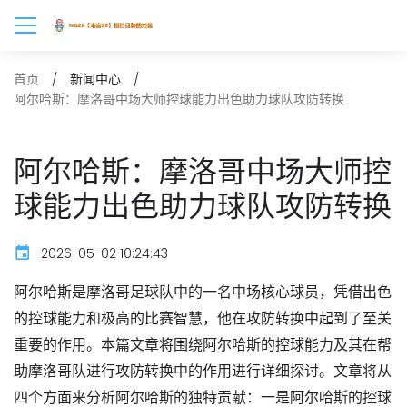
首页
新闻中心
阿尔哈斯：摩洛哥中场大师控球能力出色助力球队攻防转换
阿尔哈斯：摩洛哥中场大师控
球能力出色助力球队攻防转换
2026-05-02 10:24:43
阿尔哈斯是摩洛哥足球队中的一名中场核心球员，凭借出色
的控球能力和极高的比赛智慧，他在攻防转换中起到了至关
重要的作用。本篇文章将围绕阿尔哈斯的控球能力及其在帮
助摩洛哥队进行攻防转换中的作用进行详细探讨。文章将从
四个方面来分析阿尔哈斯的独特贡献：一是阿尔哈斯的控球