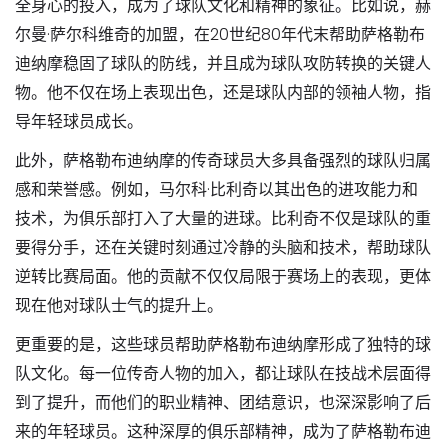
全身心的投入，成为了球队文化和精神的象征。比如说，赫
尔曼·萨尔科维奇的加盟，在20世纪80年代末帮助萨格勒布
迪纳摩稳固了球队的防线，并且成为球队攻防转换的关键人
物。他不仅在场上表现出色，还是球队内部的领袖人物，指
导年轻球员成长。
此外，萨格勒布迪纳摩的传奇球员大多具备强烈的球队归属
感和荣誉感。例如，马尔科·比利奇以其出色的进攻能力和
技术，为俱乐部打入了大量的进球。比利奇不仅是球队的重
要得分手，还在关键时刻通过冷静的头脑和技术，帮助球队
逆转比赛局面。他的贡献不仅仅局限于赛场上的表现，更体
现在他对球队士气的提升上。
更重要的是，这些球员帮助萨格勒布迪纳摩形成了独特的球
队文化。每一位传奇人物的加入，都让球队在技战术层面得
到了提升，而他们的职业精神、团结意识，也深深影响了后
来的年轻球员。这种深厚的俱乐部精神，成为了萨格勒布迪