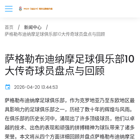
首页
新闻中心
萨格勒布迪纳摩足球俱乐部10大传奇球员盘点与回顾
萨格勒布迪纳摩足球俱乐部10
大传奇球员盘点与回顾
2026-04-20 13:44:53
萨格勒布迪纳摩足球俱乐部，作为克罗地亚乃至东欧地区最
具影响力的足球俱乐部之一，历经了数十年的辉煌与风雨。
在俱乐部的历史长河中，涌现出了许多顶级球员，他们以卓
越的技术、出色的表现和顽强的拼搏精神为球队带来了诸多
荣誉。本文将从四个方面详细回顾并盘点萨格勒布迪纳摩足