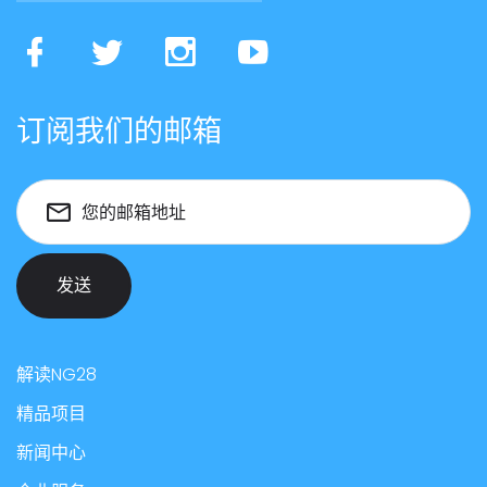
订阅我们的邮箱
您的邮箱地址
发送
解读NG28
精品项目
新闻中心