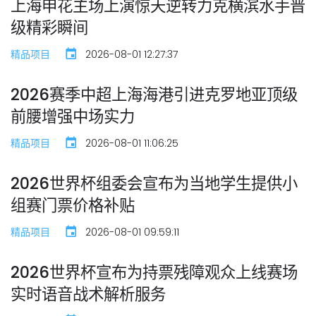
上海申花主场上演惊天逆转力克横滨水手晋
级精彩瞬间
精品项目
2026-08-01 12:27:37
2026赛季中超上海海港引进克罗地亚顶级
前腰增强中场实力
精品项目
2026-08-01 11:06:25
2026世界杯组委会宣布为当地学生提供小
组赛门票价格补贴
精品项目
2026-08-01 09:59:11
2026世界杯宣布为持票残障观众上线赛场
实时语音战术解析服务