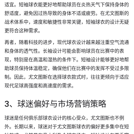
适宜。短袖球衣能更好地帮助球员在炎热天气下保持身体的
舒适度，避免因过热导致的身体不适或疲劳。在尤文图斯的
战术体系中，速度和敏捷性非常关键，短袖球衣的设计无疑
更符合这种需求。
再者，随着科技的进步，现代球衣设计越来越注重空气流通
和身体的透气性。长袖设计可能会影响球员在比赛中的表
现，特别是在高温和湿热的条件下。短袖设计能够更好地帮
助球员保持体温稳定，确保他们在比赛中的发挥不受过多限
制。因此，尤文图斯在选择球衣款式时，往往更倾向于适应
现代足球高强度和高速度的需求。
3、球迷偏好与市场营销策略
球迷是任何俱乐部球衣设计的核心受众，尤文图斯也不例
外。长期以来，球迷对于尤文图斯球衣的偏好更多集中在短