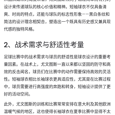
设计来传递球队的核心价值和精神。短袖球衣不仅具备清
爽、时尚的特点，还能与球队的标志性形象——黑白条纹和
简洁的设计理念相契合，塑造出一个既具有历史感又兼具现
代感的独特风格。
2、战术需求与舒适性考量
足球比赛中的战术需求与球员的舒适性是球衣设计的重要考
量因素。在战术上，尤文图斯一直以来都以坚固的防守和高
效的反击闻名，球员们在比赛中的动作需要保持高效的灵活
性。短袖球衣相比长袖球衣更具适应性，尤其是在比赛过程
中，球员需要进行高强度的奔跑和转身，短袖设计提供了更
好的活动空间。
此外，尤文图斯的训练和比赛常常安排在意大利及其他欧洲
温暖气候的地区，这也使得长袖球衣在夏季比赛中显得不太