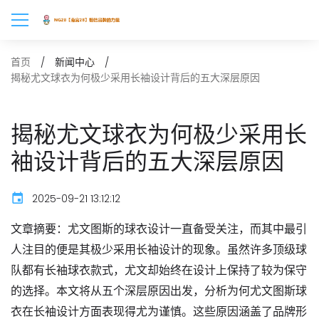
首页
新闻中心
揭秘尤文球衣为何极少采用长袖设计背后的五大深层原因
揭秘尤文球衣为何极少采用长
袖设计背后的五大深层原因
2025-09-21 13:12:12
文章摘要：尤文图斯的球衣设计一直备受关注，而其中最引
人注目的便是其极少采用长袖设计的现象。虽然许多顶级球
队都有长袖球衣款式，尤文却始终在设计上保持了较为保守
的选择。本文将从五个深层原因出发，分析为何尤文图斯球
衣在长袖设计方面表现得尤为谨慎。这些原因涵盖了品牌形