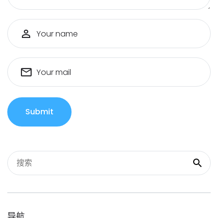
Your name
Your mail
Submit
导航