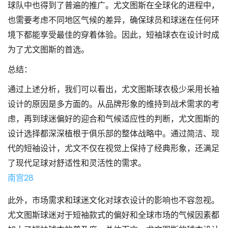
球队中也得到了普遍的推广。尤文图斯在全球化的进程中，
也需要考虑不同地区气候的差异，确保球员和球迷在任何环
境下都能享受最佳的穿着体验。因此，短袖球衣在设计时成
为了尤文图斯的首选。
总结：
通过上述分析，我们可以看出，尤文图斯球衣极少采用长袖
设计的原因是多方面的。从品牌形象的维持到战术需求的考
虑，再到球迷偏好的迎合和气候适应性的判断，尤文图斯的
设计选择都深深植根于俱乐部的整体战略中。通过简洁、现
代的短袖设计，尤文不仅在视觉上保持了经典形象，还满足
了现代足球对舒适性和灵活性的需求。
南宫28
此外，市场需求和球迷文化对球衣设计的影响也不容忽视。
尤文图斯球迷对于短袖款式的偏好和全球市场的气候因素都