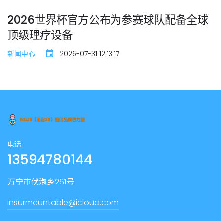
2026世界杯官方公布为参赛球队配备全球
顶级理疗设备
新闻中心
2026-07-31 12:13:17
电话:
13594780144
万宁市伏泡乡261号
insurmountable@icloud.com