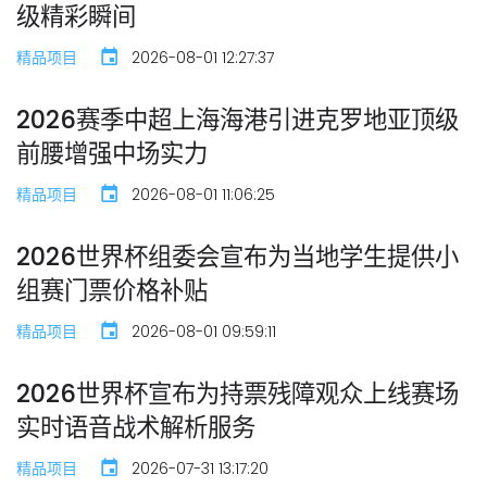
级精彩瞬间
精品项目
2026-08-01 12:27:37
2026赛季中超上海海港引进克罗地亚顶级
前腰增强中场实力
精品项目
2026-08-01 11:06:25
2026世界杯组委会宣布为当地学生提供小
组赛门票价格补贴
精品项目
2026-08-01 09:59:11
2026世界杯宣布为持票残障观众上线赛场
实时语音战术解析服务
精品项目
2026-07-31 13:17:20