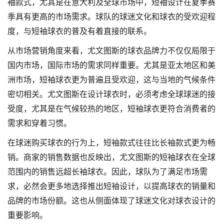
袖款式，尤其是在意大利及全球市场中，短袖设计在夏季赛
季具有更高的市场需求。球队的球迷文化和球衣的受欢迎程
度，与短袖球衣的普及有着直接的联系。
从市场营销角度来看，尤文图斯的球衣品牌力不仅仅局限于
国内市场，国际市场的需求同样重要。尤其是亚太地区和美
洲市场，短袖球衣更为普遍且受欢迎，这与当地的气候条件
密切相关。尤文图斯在设计球衣时，必须考虑全球球迷的接
受度，尤其是在气候较热的地区，短袖球衣更符合消费者的
需求和穿着习惯。
在球迷购买球衣的行为上，短袖款式往往比长袖款式更为畅
销。商家的销售数据也反映出，尤文图斯的短袖球衣在全球
范围内的销售远超长袖球衣。因此，球队为了满足市场需
求，必然会更多地选择推出短袖设计，以提高球衣的销量和
品牌的市场份额。这也从侧面体现了球迷文化对球衣设计的
重要影响。