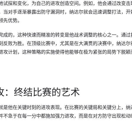
地试探和变化，为自己的进攻创造空间。例如，他会通过改变击
。当对手逐渐暴露出防守漏洞时，纳达尔就会迅速调整打法，开
领先优势。
完成的，这种快速而精准的转变是他战术调整的核心之一。通过
刻反败为胜。在顶级比赛中，尤其是在大满贯的决赛中，纳达尔
进攻计划，这种策略的实施使得他能够在极为紧张的局势下脱颖
攻：终结比赛的艺术
就是他在关键时刻的进攻表现。在比赛的关键局和关键分上，纳
并不急于在每一分中都施加强力进攻，而是在对方防守出现松动