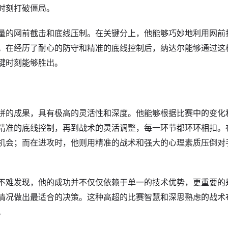
时刻打破僵局。
量的网前截击和底线压制。在关键分上，他能够巧妙地利用网前
。在经历了耐心的防守和精准的底线控制后，纳达尔能够通过这
键时刻能够胜出。
拼的成果，具有极高的灵活性和深度。他能够根据比赛中的变化
精准的底线控制，再到战术的灵活调整，每一环节都环环相扣。
机会；而在进攻时，他则用精准的战术和强大的心理素质压倒对
不难发现，他的成功并不仅仅依赖于单一的技术优势，更重要的
情况做出最适合的决策。这种高超的比赛智慧和深思熟虑的战术
。