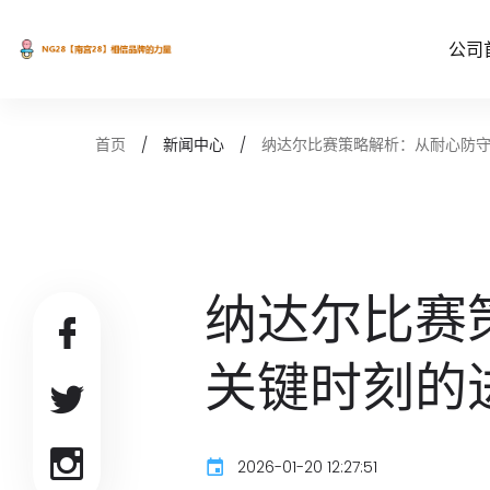
公司
纳达尔比赛策略解析：从耐心防
首页
新闻中心
纳达尔比赛
关键时刻的
2026-01-20 12:27:51