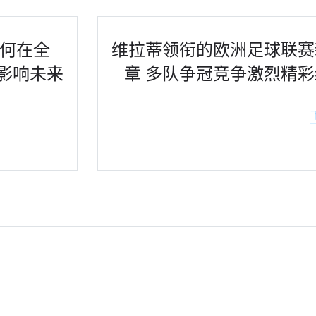
如何在全
维拉蒂领衔的欧洲足球联赛
影响未来
章 多队争冠竞争激烈精