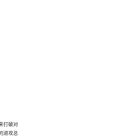
来打破对
的进攻总