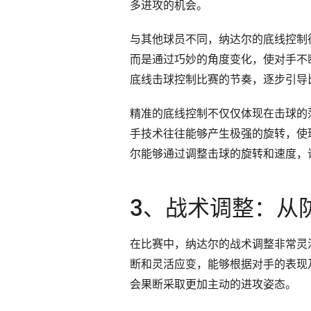
多进攻的机会。
与其他球员不同，纳达尔的底线控制
而是通过巧妙的角度变化，使对手不
底线击球控制比赛的节奏，逐步引导
精准的底线控制不仅仅体现在击球的
手技术往往能够产生极强的旋转，使
尔能够通过调整击球的旋转和速度，
3、战术调整：从
在比赛中，纳达尔的战术调整非常灵
断和灵活应变，能够根据对手的表现
会果断采取更加主动的进攻姿态。