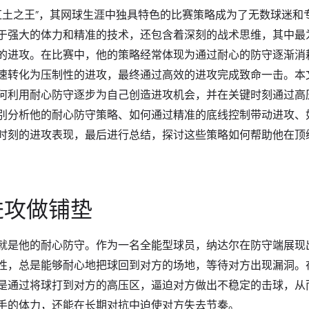
红土之王”，其网球生涯中独具特色的比赛策略成为了无数球迷和
于强大的体力和精准的技术，还包含着深刻的战术思维，其中最
的进攻。在比赛中，他的策略经常体现为通过耐心的防守逐渐消
速转化为压制性的进攻，最终通过高效的进攻完成致命一击。本
何利用耐心防守逐步为自己创造进攻机会，并在关键时刻通过高
别分析他的耐心防守策略、如何通过精准的底线控制带动进攻、
时刻的进攻表现，最后进行总结，探讨这些策略如何帮助他在顶
进攻做铺垫
就是他的耐心防守。作为一名全能型球员，纳达尔在防守端展现
性，总是能够耐心地把球回到对方的场地，等待对方出现漏洞。
是通过将球打到对方的高压区，逼迫对方做出不稳定的击球，从
手的体力，还能在长期对抗中迫使对方失去节奏。