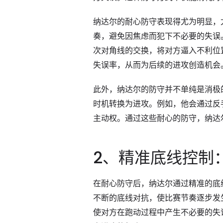
纳达尔的耐心防守表现得尤为明显，
奏，避免因焦虑而犯下不必要的失误
次对角线的交换，将对方逼入不利位
失误率，从而为后续的进攻创造机会
此外，纳达尔的防守并不单纯是消极
时机转换为进攻。例如，他会通过反
主动权。通过这些耐心的防守，纳达
2、精准底线控制
在耐心防守后，纳达尔通过精准的底
不断的底线对抗，使比赛节奏逐步发
使对方在跑动过程中产生不必要的失