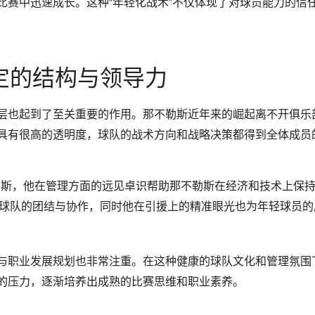
比赛中迅速成长。这种“年轻化战术”不仅体现了对球员能力的信
定的结构与领导力
层也起到了至关重要的作用。那不勒斯近年来的崛起离不开俱乐
具有很高的透明度，球队的战术方向和战略决策都得到全体成员
伦蒂斯，他在管理方面的远见卓识帮助那不勒斯在经济和技术上保
调球队的团结与协作，同时他在引援上的精准眼光也为年轻球员的
与职业发展规划也非常注重。在这种健康的球队文化和管理氛围
的压力，逐渐培养出成熟的比赛思维和职业素养。