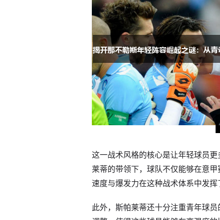
这一战术风格的核心是让年轻球员更
莱蒂的带领下，球队不仅能够在意甲
速度与爆发力在这种战术体系中发挥
此外，斯帕莱蒂还十分注重青年球员