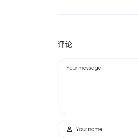
评论
Your message
Your name