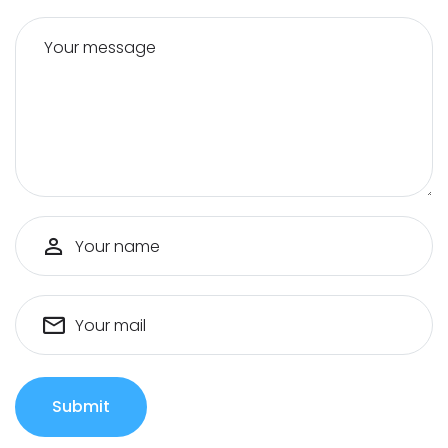
Your message
Your name
Your mail
Submit