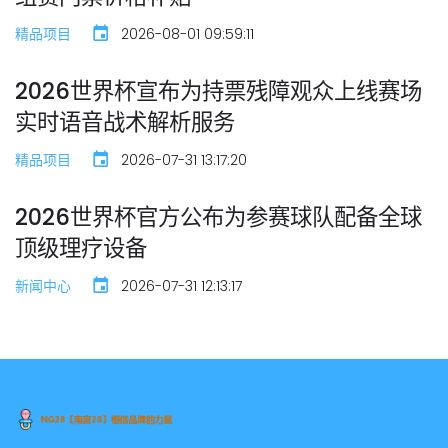
精品项目
2026-08-01 09:59:11
2026世界杯宣布为持票残障观众上线赛场
实时语音战术解析服务
精品项目
2026-07-31 13:17:20
2026世界杯官方公布为参赛球队配备全球
顶级理疗设备
新闻中心
2026-07-31 12:13:17