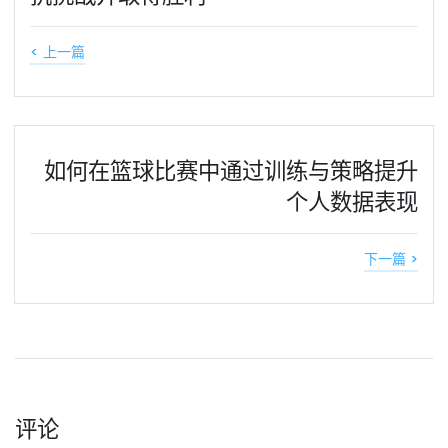
< 上一篇
如何在篮球比赛中通过训练与策略提升
个人数据表现
下一篇 >
评论