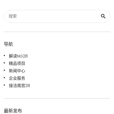
导航
解读NG28
精品项目
新闻中心
企业服务
接洽南宫28
最新发布