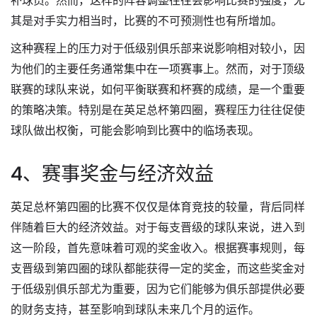
补球员。然而，这样的阵容调整往往会影响比赛的强度，尤
其是对手实力相当时，比赛的不可预测性也有所增加。
这种赛程上的压力对于低级别俱乐部来说影响相对较小，因
为他们的主要任务通常集中在一项赛事上。然而，对于顶级
联赛的球队来说，如何平衡联赛和杯赛的成绩，是一个重要
的策略决策。特别是在英足总杯第四圈，赛程压力往往促使
球队做出权衡，可能会影响到比赛中的临场表现。
4、赛事奖金与经济效益
英足总杯第四圈的比赛不仅仅是体育竞技的较量，背后同样
伴随着巨大的经济效益。对于每支晋级的球队来说，进入到
这一阶段，首先意味着可观的奖金收入。根据赛事规则，每
支晋级到第四圈的球队都能获得一定的奖金，而这些奖金对
于低级别俱乐部尤为重要，因为它们能够为俱乐部提供必要
的财务支持，甚至影响到球队未来几个月的运作。