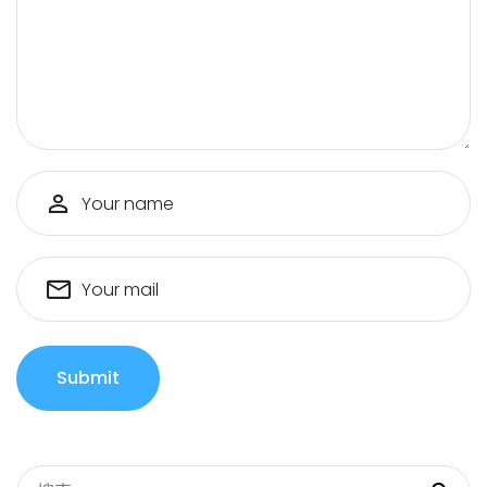
Your name
Your mail
Submit