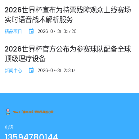
2026世界杯宣布为持票残障观众上线赛场
实时语音战术解析服务
精品项目
2026-07-31 13:17:20
2026世界杯官方公布为参赛球队配备全球
顶级理疗设备
新闻中心
2026-07-31 12:13:17
电话:
13594780144