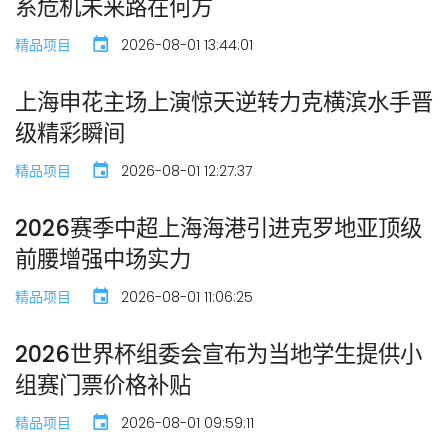
系危机未来路在何方
精品项目
2026-08-01 13:44:01
上海申花主场上演惊天逆转力克横滨水手晋
级精彩瞬间
精品项目
2026-08-01 12:27:37
2026赛季中超上海海港引进克罗地亚顶级
前腰增强中场实力
精品项目
2026-08-01 11:06:25
2026世界杯组委会宣布为当地学生提供小
组赛门票价格补贴
精品项目
2026-08-01 09:59:11