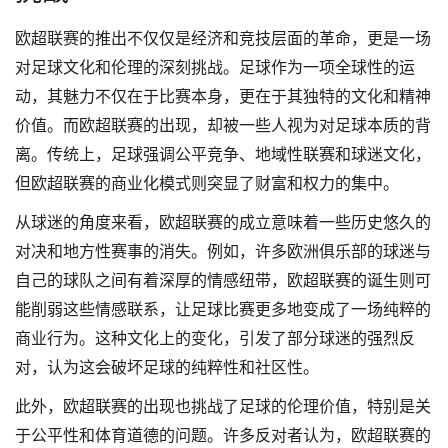
欧超联赛的推出不仅仅是经济和竞技层面的革命，更是一场
对足球文化和伦理的深刻挑战。足球作为一项全球性的运
动，其魅力不仅在于比赛本身，更在于其独特的文化和精神
价值。而欧超联赛的出现，却被一些人视为对足球本质的背
离。传统上，足球强调公平竞争、地域性联赛和球迷文化，
但欧超联赛的商业化模式则突显了财富和权力的集中。
从球迷的角度来看，欧超联赛的成立意味着一些历史悠久的
对决和地方性赛事的消失。例如，许多欧洲俱乐部的球迷与
自己的球队之间有着深厚的情感纽带，欧超联赛的诞生则可
能削弱这些情感联系，让足球比赛更多地变成了一场纯粹的
商业行为。这种文化上的变化，引发了部分球迷的强烈反
对，认为这会破坏足球的纯粹性和社区性。
此外，欧超联赛的出现也挑战了足球的伦理价值，特别是关
于公平性和体育道德的问题。许多反对者认为，欧超联赛的