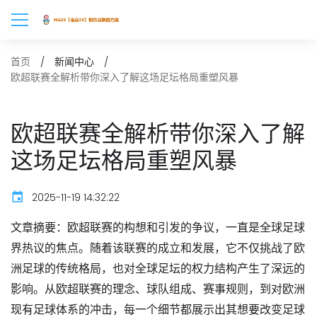
首页
新闻中心
欧超联赛全解析带你深入了解这场足坛格局重塑风暴
欧超联赛全解析带你深入了解
这场足坛格局重塑风暴
2025-11-19 14:32:22
文章摘要：欧超联赛的构想和引发的争议，一直是全球足球
界热议的焦点。随着该联赛的成立和发展，它不仅挑战了欧
洲足球的传统格局，也对全球足坛的权力结构产生了深远的
影响。从欧超联赛的理念、球队组成、赛事规则，到对欧洲
现有足球体系的冲击，每一个细节都展示出其想要改变足球