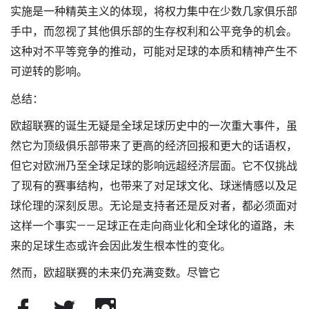
实施是一种精英主义的体现，将权力集中在少数几家俱乐部
手中，而忽视了其他俱乐部的生存权利和公平竞争的机会。
这种对不平等竞争的推动，可能对足球的本质和精神产生不
可逆转的影响。
总结：
欧超联赛的诞生无疑是全球足球历史中的一次重大事件，虽
然它为顶级俱乐部带来了更高的经济回报和更大的话语权，
但它对欧洲乃至全球足球的影响远超经济层面。它不仅挑战
了现有的赛事结构，也带来了对足球文化、球迷情感以及足
球伦理的深刻反思。无论是支持者还是反对者，都必须面对
这样一个事实——足球正在走向商业化和全球化的道路，未
来的足球生态或许会因此发生根本性的变化。
然而，欧超联赛的未来仍充满变数。尽管它