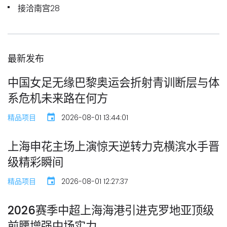
接洽南宫28
最新发布
中国女足无缘巴黎奥运会折射青训断层与体
系危机未来路在何方
精品项目
2026-08-01 13:44:01
上海申花主场上演惊天逆转力克横滨水手晋
级精彩瞬间
精品项目
2026-08-01 12:27:37
2026赛季中超上海海港引进克罗地亚顶级
前腰增强中场实力