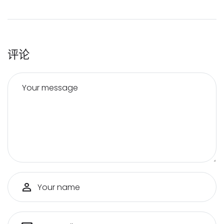
评论
Your message
Your name