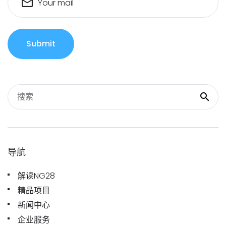
Your mail
Submit
导航
解读NG28
精品项目
新闻中心
企业服务