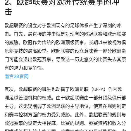
2、欧超联赛对欧洲传统赛事的冲
击
欧超联赛的设立对于欧洲现有的足球体系产生了深刻的冲
击。首先，最直接的冲击就是对现有的欧冠联赛和欧洲联赛
的威胁。欧冠作为传统的欧洲顶级赛事，长期以来被视为俱
乐部竞技的最高殿堂。欧超联赛的设立意味着一部分欧洲豪
门可能会退出欧冠赛事，导致这一历史悠久的比赛失去其原
有的魅力和竞争性。
南宫28官网
其次，欧超联赛的诞生也动摇了欧洲足联（UEFA）作为欧
洲足球管理机构的权威。由于欧超联赛由一部分顶级俱乐部
主导，这无疑削弱了欧洲足联的主导地位，使其在规则制定
和赛事控制方面的权力受到威胁。此外，欧超联赛的规则与
欧冠赛事的设定大相径庭，比赛的规则、参赛资格和收入分