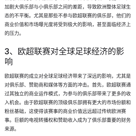
加剧大俱乐部与小俱乐部之间的差距，导致欧洲整体足球生
态的不平衡。尤其是那些不参与欧超联赛的俱乐部，他们的
商业价值和市场曝光度将受到极大的影响，甚至面临经济上
的压力。
3、欧超联赛对全球足球经济的影
响
欧超联赛的成立对全球足球经济带来了深远的影响，尤其是
对俱乐部、赞助商和媒体等方面的冲击。首先，欧超联赛通
过其独立的商业运作模式，为参与的俱乐部带来了更多的收
入机会。由于欧超联赛的顶级俱乐部拥有更大的市场份额和
粉丝基础，这使得该赛事的商业价值远远超过传统欧洲赛
事。巨额的电视转播权和赞助收入成为了俱乐部重要的财务
来源。