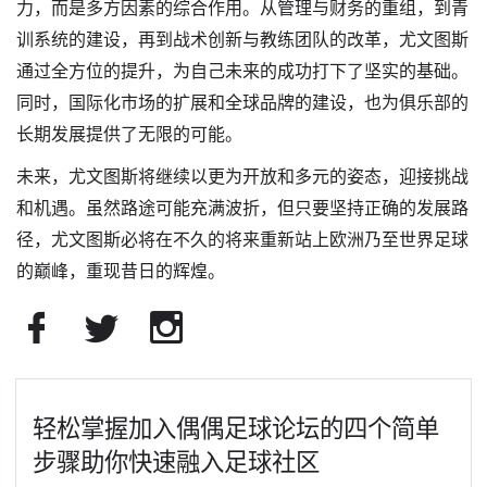
力，而是多方因素的综合作用。从管理与财务的重组，到青
训系统的建设，再到战术创新与教练团队的改革，尤文图斯
通过全方位的提升，为自己未来的成功打下了坚实的基础。
同时，国际化市场的扩展和全球品牌的建设，也为俱乐部的
长期发展提供了无限的可能。
未来，尤文图斯将继续以更为开放和多元的姿态，迎接挑战
和机遇。虽然路途可能充满波折，但只要坚持正确的发展路
径，尤文图斯必将在不久的将来重新站上欧洲乃至世界足球
的巅峰，重现昔日的辉煌。
轻松掌握加入偶偶足球论坛的四个简单
步骤助你快速融入足球社区