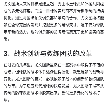
尤文图斯未来的目标是建立起一支由本土球员和外援共同组
成的多元化阵容，而这一目标的实现离不开青训系统的持续
优化。通过与国际顶尖俱乐部和学院的合作，尤文图斯将能
够在全球范围内发现并挖掘更多的足球天才，这不仅为球队
带来新的活力，也为俱乐部的品牌建设奠定了更加坚实的基
础。
3、战术创新与教练团队的改革
在过去的几年里，尤文图斯虽然在一些赛季中取得了不错的
成绩，但球队的战术体系逐渐显得僵化，缺乏足够的创新与
变化。尤文图斯的复兴，必须依赖于战术的创新和教练团队
的改革。为了适应现代足球的快速发展，尤文图斯不得不从
传统的防守反击战术中脱离出来，尝试更多元化的战术打
法。