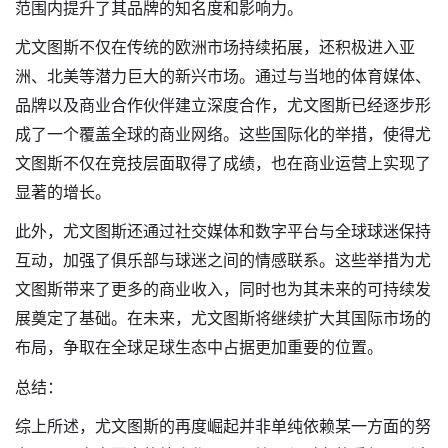
范围内提升了其品牌的知名度和影响力。
尤文图斯不仅在传统的欧洲市场持续拓展，还积极进入亚
洲、北美等潜力巨大的新兴市场。通过与当地的体育媒体、
品牌以及商业合作伙伴建立深度合作，尤文图斯已经逐步形
成了一个覆盖全球的商业网络。这些国际化的举措，使得尤
文图斯不仅在竞技层面取得了成绩，也在商业运营上实现了
显著的增长。
此外，尤文图斯还通过社交媒体和数字平台与全球球迷保持
互动，加强了俱乐部与球迷之间的情感联系。这些举措为尤
文图斯带来了更多的商业收入，同时也为其未来的可持续发
展奠定了基础。在未来，尤文图斯将继续扩大其国际市场的
布局，争取在全球足球生态中占据更加重要的位置。
总结：
综上所述，尤文图斯的再度崛起并非单纯依赖某一方面的努