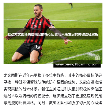
尤文图斯在近年来更换了多位主教练，其中的核心目标便是
寻找一种既能保留球队传统防守稳固的优势，又能在进攻端
实现突破的战术体系。新任主帅通过引入更加积极的高位压
迫战术以及流畅的传控配合，逐步建立起了更加适应现代足
球潮流的比赛风格。同时，教练团队也加强了球员的心理建