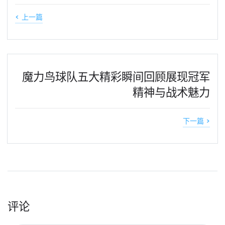
< 上一篇
魔力鸟球队五大精彩瞬间回顾展现冠军
精神与战术魅力
下一篇 >
评论