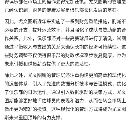
得俱乐部在市场上的操作变得愈加谨慎。尤文图斯的管理层
已经认识到，财务的健康发展是俱乐部长远发展的基石。
因此，尤文图斯近年来实施了一系列财务重组措施，削减不
必要的开支，提升运营效率，并且强化了球队与赞助商的合
作关系。此外，俱乐部还对一些高薪球员进行了清洗，试图
通过平衡收入与支出的关系来确保长期的经济可持续性。这
些财务调整不仅使得俱乐部的财政状况逐步恢复健康，也为
未来引援和球员薪资提供了更大的灵活性。
除此之外，尤文图斯的管理层还注重构建更加高效和现代化
的运营体系，引入了先进的数据分析技术与管理模式，优化
了俱乐部的日常运作。通过引入数据驱动的决策方式，尤文
图斯能够更好地评估球员的表现和潜力，从而在转会市场上
做出更为精准的投资。这种现代化的管理方式将成为尤文图
斯未来重回顶峰的有力支撑。