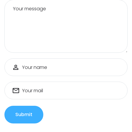
Your message
Your name
Your mail
Submit