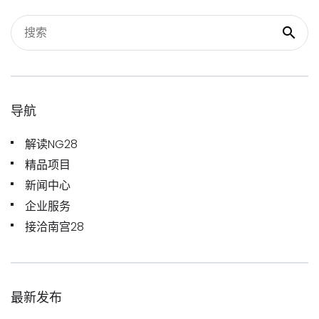
导航
解读NG28
精品项目
新闻中心
企业服务
接洽南宫28
最新发布