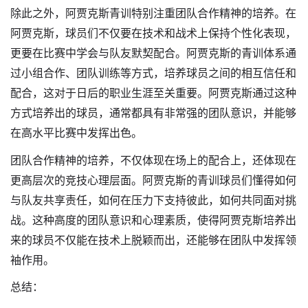
除此之外，阿贾克斯青训特别注重团队合作精神的培养。在
阿贾克斯，球员们不仅要在技术和战术上保持个性化表现，
更要在比赛中学会与队友默契配合。阿贾克斯的青训体系通
过小组合作、团队训练等方式，培养球员之间的相互信任和
配合，这对于日后的职业生涯至关重要。阿贾克斯通过这种
方式培养出的球员，通常都具有非常强的团队意识，并能够
在高水平比赛中发挥出色。
团队合作精神的培养，不仅体现在场上的配合上，还体现在
更高层次的竞技心理层面。阿贾克斯的青训球员们懂得如何
与队友共享责任，如何在压力下支持彼此，如何共同面对挑
战。这种高度的团队意识和心理素质，使得阿贾克斯培养出
来的球员不仅能在技术上脱颖而出，还能够在团队中发挥领
袖作用。
总结：