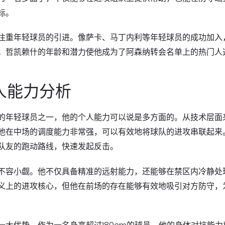
标。
注重年轻球员的引进。像萨卡、马丁内利等年轻球员的成功加入
。哲凯赖什的年龄和潜力使他成为了阿森纳转会名单上的热门人
人能力分析
的年轻球员之一，他的个人能力可以说是多方面的。从技术层面
他在中场的调度能力非常强，可以有效地将球队的进攻串联起来
队友的跑动路线，快速发起反击。
不容小觑。他不仅具备精准的远射能力，还能够在禁区内冷静处
义上的进攻核心，但他在前场的存在能够有效地吸引对方防守，