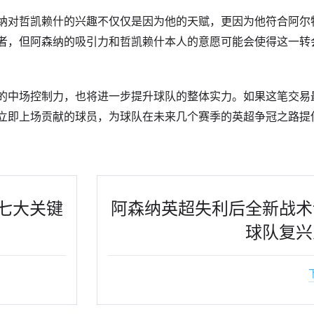
纳对哲凯赖什的兴趣不仅仅是因为他的天赋，更因为他符合阿尔
者，但阿森纳的吸引力和哲凯赖什本人的意愿可能会使得这一转
的中场控制力，也将进一步提升球队的整体实力。如果这笔交易
立即上场贡献的球员，为球队在未来几个赛季的英超争冠之路提
七大关键
阿森纳英超失利后全新战术
球队复兴