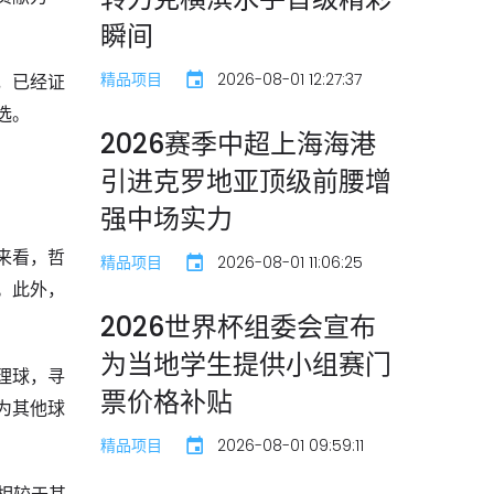
瞬间
精品项目
2026-08-01 12:27:37
，已经证
选。
2026赛季中超上海海港
引进克罗地亚顶级前腰增
强中场实力
来看，哲
精品项目
2026-08-01 11:06:25
。此外，
2026世界杯组委会宣布
为当地学生提供小组赛门
理球，寻
票价格补贴
为其他球
精品项目
2026-08-01 09:59:11