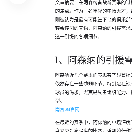
文章摘要：在阿森纳备战新赛季的过程中
的焦点。作为一名年轻的中场天才，
则被认为是最有可能签下他的俱乐部
转会传闻的真伪、阿森纳的引援需求
这一引援的各项细节。
1、阿森纳的引援
阿森纳近几个赛季的表现有了显著提
依然存在一些薄弱环节，特别是在缺
球员的渴求，尤其是具备组织能力、
型。
南宫28官网
在最近的赛季中，阿森纳的中场深度
度来应对高强度的比赛。哲凯赖什作