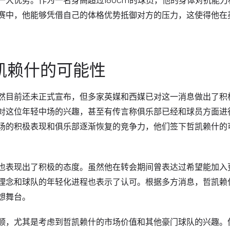
一大优势。作为一名身高超过180cm的球员，他的身体对抗能力
赛中，他能够凭借自己的体格优势抵御对方的压力，这使得他在
凯赖什的可能性
然目前还未正式宣布，但多家英媒和西媒已对这一消息做出了积
对这位年轻中场的兴趣，甚至有传言称俱乐部已经和球员方面进
场的积极表现和俱乐部逐渐恢复的竞争力，他们签下哲凯赖什的
也表现出了积极的态度。虽然他在转会期间曾表达过希望能加入
理念和球队的年轻化进程也表示了认可。根据多方消息，哲凯赖
想舞台。
顺，尤其是考虑到哲凯赖什的市场价值和其他豪门球队的兴趣。