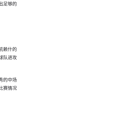
出足够的
凯赖什的
球队进攻
秀的中场
比赛情况