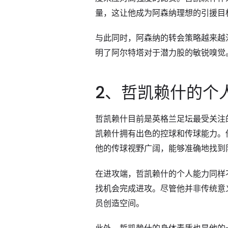
量，这让他成为阿森纳理想的引援目
与此同时，阿森纳的转会策略越来越
明了阿尔特塔对于潜力股的敏锐嗅觉
2、哲凯赖什的个
哲凯赖什目前是英格兰足坛最受关注
凯赖什拥有出色的控球和传球能力。
他的传球视野广阔，能够准确地找到
在进攻端，哲凯赖什的个人能力同样
找机会完成进攻。尽管他并非传统意
员创造空间。