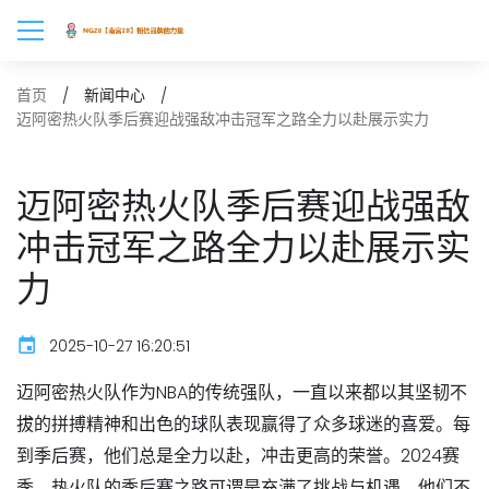
首页
新闻中心
迈阿密热火队季后赛迎战强敌冲击冠军之路全力以赴展示实力
迈阿密热火队季后赛迎战强敌
冲击冠军之路全力以赴展示实
力
2025-10-27 16:20:51
迈阿密热火队作为NBA的传统强队，一直以来都以其坚韧不
拔的拼搏精神和出色的球队表现赢得了众多球迷的喜爱。每
到季后赛，他们总是全力以赴，冲击更高的荣誉。2024赛
季，热火队的季后赛之路可谓是充满了挑战与机遇。他们不