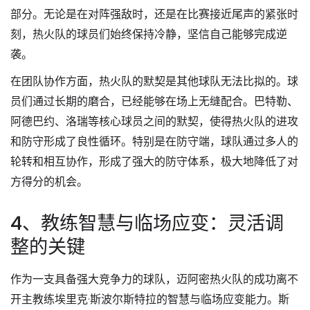
部分。无论是在对阵强敌时，还是在比赛接近尾声的紧张时
刻，热火队的球员们始终保持冷静，坚信自己能够完成逆
袭。
在团队协作方面，热火队的默契是其他球队无法比拟的。球
员们通过长期的磨合，已经能够在场上无缝配合。巴特勒、
阿德巴约、洛瑞等核心球员之间的默契，使得热火队的进攻
和防守形成了良性循环。特别是在防守端，球队通过多人的
轮转和相互协作，形成了强大的防守体系，极大地降低了对
方得分的机会。
4、教练智慧与临场应变：灵活调
整的关键
作为一支具备强大竞争力的球队，迈阿密热火队的成功离不
开主教练埃里克·斯波尔斯特拉的智慧与临场应变能力。斯