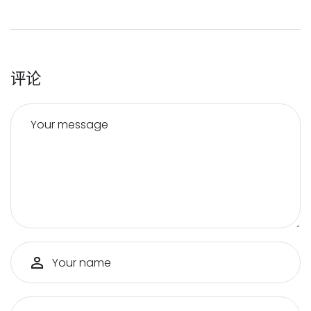
评论
Your message
Your name