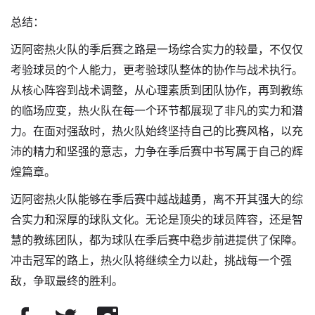
总结：
迈阿密热火队的季后赛之路是一场综合实力的较量，不仅仅
考验球员的个人能力，更考验球队整体的协作与战术执行。
从核心阵容到战术调整，从心理素质到团队协作，再到教练
的临场应变，热火队在每一个环节都展现了非凡的实力和潜
力。在面对强敌时，热火队始终坚持自己的比赛风格，以充
沛的精力和坚强的意志，力争在季后赛中书写属于自己的辉
煌篇章。
迈阿密热火队能够在季后赛中越战越勇，离不开其强大的综
合实力和深厚的球队文化。无论是顶尖的球员阵容，还是智
慧的教练团队，都为球队在季后赛中稳步前进提供了保障。
冲击冠军的路上，热火队将继续全力以赴，挑战每一个强
敌，争取最终的胜利。