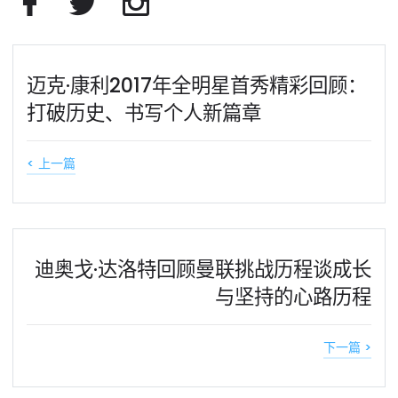
迈克·康利2017年全明星首秀精彩回顾：
打破历史、书写个人新篇章
< 上一篇
迪奥戈·达洛特回顾曼联挑战历程谈成长
与坚持的心路历程
下一篇 >