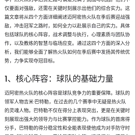
仅要面对强敌，还需在关键时刻展示出他们的综合实力。这
篇文章将从四个方面详细阐述迈阿密热火队在季后赛迎战强
敌，冲击冠军之路时，如何全力以赴展示自己的实力。具体
包括球队的核心阵容，战术调整与执行，心理素质与团队协
作，以及教练的智慧与临场应变。通过这四个方面的深入分
析，我们能够全面了解热火队如何在季后赛中发扬其传统优
势，力争实现夺冠目标。
1、核心阵容：球队的基础力量
迈阿密热火队的核心阵容是球队竞争力的重要保障。球队的
领军人物吉米·巴特勒，在过去的几个赛季中无疑是热火队
的灵魂人物。巴特勒不仅在得分上表现突出，更是在关键时
刻展现出强大的领导力与比赛掌控能力。作为球队的首席得
分手，巴特勒的得分稳定性和全能表现使他成为对手防守时