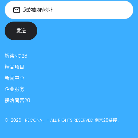
您的邮箱地址
发送
解读NG28
精品项目
新闻中心
企业服务
接洽南宫28
©
2026
RECONA
.
- ALL RIGHTS RESERVED
南宫28链接
.