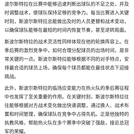
波尔斯特拉在比赛中能够迅速判断出球队的不足之处，并及
时调整战术，使球队保持足够的竞争力。每当比赛进入关键
时刻，斯波尔斯特拉总能做出及时的人员更替和战术变动，
以确保球队能够在最短的时间内恢复节奏，甚至逆转局面。
斯波尔斯特拉的战术灵活性同样体现在他的轮换阵容上。在
季后赛的激烈竞争中，如何合理分配球员的出场时间，是非
常关键的一点。斯波尔斯特拉能够根据不同的对手特点，安
排最合适的球员上场，确保每个球员都能在最佳状态下迎接
挑战。
此外，斯波尔斯特拉的临场应变能力在热火队的季后赛征程
中也发挥了至关重要的作用。在关键时刻，斯波尔斯特拉往
往能够根据对方战术变化做出快速调整，通过换人、战术布
置和时间管理，确保球队在竞争中占得先机。正是他独特的
执教风格，帮助热火队在多个赛季中突破了强敌，接近总冠
军的荣耀。