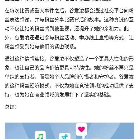
在每次比赛或重大事件之后，谷爱凌都会通过社交平台向粉
丝表达感谢，并与粉丝分享比赛背后的故事。这种真诚的互
动不仅让她的粉丝感到被重视，还提升了她的亲和力。此
外，谷爱凌还通过参与粉丝活动、举办线上直播等方式，让
粉丝感受到她与他们的紧密联系。
通过这种情感连接，谷爱凌不仅塑造了一个更具人性化的形
象，也让自己的品牌价值更具可持续性。她的粉丝不再只是
单纯的支持者，而是她个人品牌的传播者和守护者。谷爱凌
的这种粉丝经济模式，不仅为她在竞技领域的成功提供了支
持，也为她在商业领域的发展打下了坚实的基础。
总结：