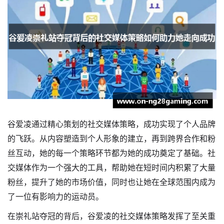
谷爱凌通过精心策划的社交媒体策略，成功实现了个人品牌
的飞跃。从内容塑造到个人形象的建立，再到跨界合作和粉
丝互动，她的每一个策略环节都为她的成功奠定了基础。社
交媒体作为一个强大的工具，帮助她在短时间内积累了大量
粉丝，提升了她的市场价值，同时也让她在全球范围内成为
了一位有影响力的运动员。
在崇礼站夺冠的背后，谷爱凌的社交媒体策略发挥了至关重