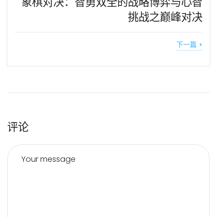
象棋对决：智勇双全的战略博弈与心智
挑战之巅峰对决
下一篇 >
评论
Your message