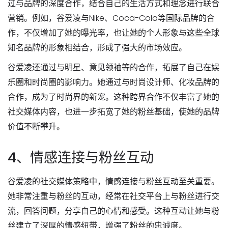
过与品牌的深度合作，结合自己的生活方式和理念进行联合
营销。例如，谷爱凌与Nike、Coca-Cola等国际品牌的合
作，不仅增加了她的曝光率，也让她的个人形象与这些全球
知名品牌的形象相结合，形成了强大的市场效应。
谷爱凌还通过与明星、意见领袖等的合作，拓展了自己在娱
乐圈和时尚圈的影响力。她通过与时尚设计师、化妆品牌的
合作，成为了时尚界的新宠。这种跨界合作不仅丰富了她的
社交媒体内容，也进一步拓宽了她的粉丝基础，使她的品牌
价值不断攀升。
4、情感连接与粉丝互动
谷爱凌的社交媒体策略中，情感连接与粉丝互动至关重要。
她非常注重与粉丝的互动，经常在社交平台上与粉丝进行交
流，回答问题，分享自己的心情和感受。这种互动让她与粉
丝建立了深厚的情感纽带，增强了粉丝的忠诚度。