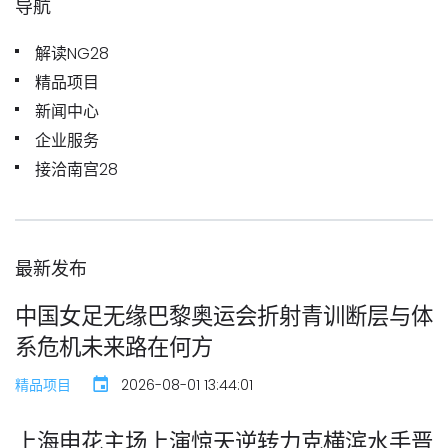
导航
解读NG28
精品项目
新闻中心
企业服务
接洽南宫28
最新发布
中国女足无缘巴黎奥运会折射青训断层与体
系危机未来路在何方
精品项目
2026-08-01 13:44:01
上海申花主场上演惊天逆转力克横滨水手晋