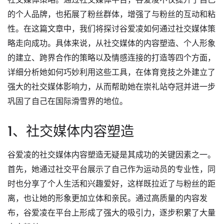
的个人品牌，也拓展了粉丝群体，增强了与粉丝的互动和粘
性。在这篇文章中，我们将探讨谷爱凌如何通过社交媒体策
略走向成功。具体来说，从社交媒体的内容塑造、个人形象
的建立、跨界合作的策略以及情感连接的打造等四个方面，
详细分析她如何巧妙利用这些工具，在体育竞技之外建立了
强大的社交媒体影响力，从而帮助她在崇礼站夺冠并进一步
巩固了自己在国际滑雪界的地位。
1、社交媒体内容塑造
谷爱凌的社交媒体内容塑造无疑是其成功的关键因素之一。
首先，她通过社交平台展示了自己作为运动员的专业性，同
时也分享了个人生活和兴趣爱好，这样既拉近了与粉丝的距
离，也让她的形象更加立体和亲民。通过高质量的内容发
布，谷爱凌在平台上形成了强大的吸引力，逐步积累了大量