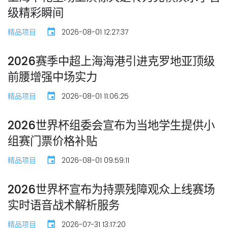
级精彩瞬间
精品项目
2026-08-01 12:27:37
2026赛季中超上海海港引进克罗地亚顶级
前腰增强中场实力
精品项目
2026-08-01 11:06:25
2026世界杯组委会宣布为当地学生提供小
组赛门票价格补贴
精品项目
2026-08-01 09:59:11
2026世界杯宣布为持票残障观众上线赛场
实时语音战术解析服务
精品项目
2026-07-31 13:17:20