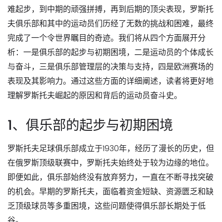
难起步，到中期的顽强拼搏，再到后期的顶尖表现，罗斯托
夫俱乐部和其中的运动员们历经了无数的挑战和困难，最终
完成了一个令世界瞩目的奇迹。我们将从四个方面展开分
析：一是俱乐部的起步与初期困境，二是运动员的个体成长
与奋斗，三是俱乐部管理层的决策与支持，四是欧洲赛场的
表现及其影响力。通过这些方面的详细阐述，读者将更好地
理解罗斯托夫崛起的原因和背后的运动员奋斗史。
1、俱乐部的起步与初期困境
罗斯托夫足球俱乐部成立于1930年，经历了漫长的历史，但
在俄罗斯顶级联赛中，罗斯托夫始终处于较为边缘的地位。
即便如此，俱乐部始终没有放弃努力，一直在不断寻找突破
的机会。早期的罗斯托夫，面临着资金短缺、资源匮乏和缺
乏顶级球员等多重困境，这些问题使得俱乐部长期处于低
谷。