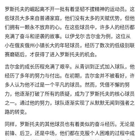
罗斯托夫的崛起离不开一批有着坚韧不拔精神的运动员。这
些球员大多来自普通家庭，他们没有太多的天赋优势，但他
们拥有一颗永不放弃的心。在这些球员中，许多人的经历都
充满了奋斗和逆袭的故事。以伊戈尔·吉尔金为例，这位从
小在俄亥俄州小镇长大的年轻球员，经历了数次的低级别联
赛磨砺后，才获得了进入罗斯托夫的机会。
吉尔金的成长历程充满了艰辛。从青训到正式加入球队，他
经历了多年的努力与付出。在初期，吉尔金并不被看好，许
多人认为他不过是一个平凡的球员。然而，凭借不懈的努
力，他逐渐打破了所有的质疑，成为了罗斯托夫的核心球员
之一。通过他的努力，球队逐渐实现了从默默无闻到强者之
路的转变。
同样，罗斯托夫的其他球员也有着类似的奋斗经历。无论是
前锋、后卫，还是中场，他们都在克服个人困难的过程中成