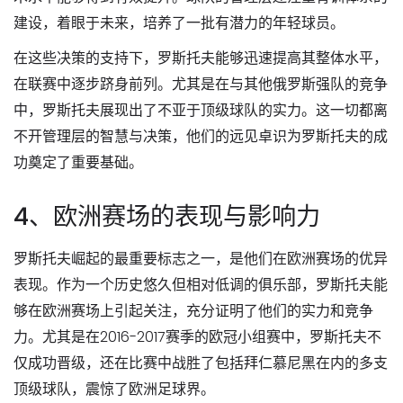
建设，着眼于未来，培养了一批有潜力的年轻球员。
在这些决策的支持下，罗斯托夫能够迅速提高其整体水平，
在联赛中逐步跻身前列。尤其是在与其他俄罗斯强队的竞争
中，罗斯托夫展现出了不亚于顶级球队的实力。这一切都离
不开管理层的智慧与决策，他们的远见卓识为罗斯托夫的成
功奠定了重要基础。
4、欧洲赛场的表现与影响力
罗斯托夫崛起的最重要标志之一，是他们在欧洲赛场的优异
表现。作为一个历史悠久但相对低调的俱乐部，罗斯托夫能
够在欧洲赛场上引起关注，充分证明了他们的实力和竞争
力。尤其是在2016-2017赛季的欧冠小组赛中，罗斯托夫不
仅成功晋级，还在比赛中战胜了包括拜仁慕尼黑在内的多支
顶级球队，震惊了欧洲足球界。