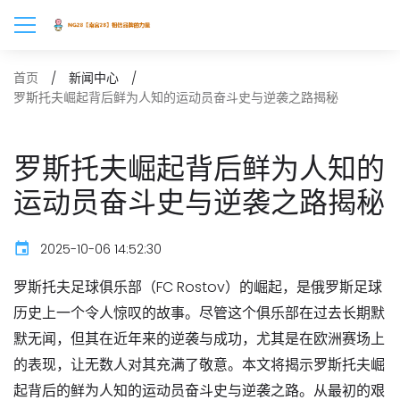
首页
新闻中心
罗斯托夫崛起背后鲜为人知的运动员奋斗史与逆袭之路揭秘
罗斯托夫崛起背后鲜为人知的
运动员奋斗史与逆袭之路揭秘
2025-10-06 14:52:30
罗斯托夫足球俱乐部（FC Rostov）的崛起，是俄罗斯足球
历史上一个令人惊叹的故事。尽管这个俱乐部在过去长期默
默无闻，但其在近年来的逆袭与成功，尤其是在欧洲赛场上
的表现，让无数人对其充满了敬意。本文将揭示罗斯托夫崛
起背后的鲜为人知的运动员奋斗史与逆袭之路。从最初的艰