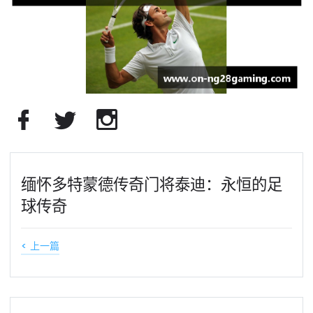
缅怀多特蒙德传奇门将泰迪：永恒的足
球传奇
< 上一篇